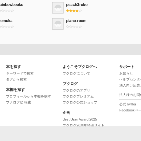
rainbowbooks
peach3roko
homuka
piano-room
本を探す
ようこそブクログへ
サポート
キーワードで検索
ブクログについて
お知らせ
タグから検索
ヘルプセンタ
ブクログ
法人向け広告
本棚を探す
ブクログのアプリ
法人様のお問
プロフィールから本棚を探す
ブクログプレミアム
ブクログID 検索
ブクログ公式ショップ
公式Twitter
Facebookペ
企画
Best User Award 2025
ブクログ20周年特設サイト