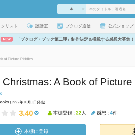
ックリスト
談話室
ブクログ通信
公式ショップ
「ブクログ・ブック第二弾」制作決定＆掲載する感想大募集！
NEW
ok of Picture Riddles
 Christmas: A Book of Picture
lo
Books
(1992年10月1日発売)
3.40
本棚登録 :
22
人
感想 :
4
件
本棚に登録