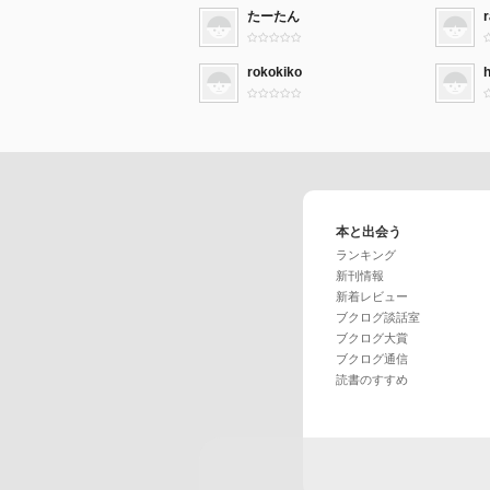
たーたん
rokokiko
本と出会う
ランキング
新刊情報
新着レビュー
ブクログ談話室
ブクログ大賞
ブクログ通信
読書のすすめ