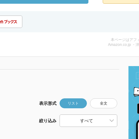
本ページはアフ
Amazon.co.jp ・
表示形式
リスト
全文
絞り込み