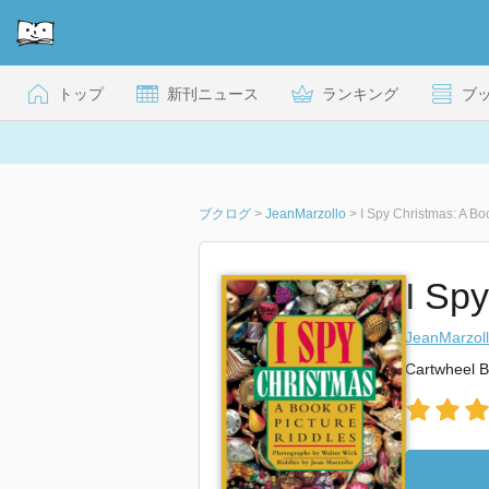
トップ
新刊ニュース
ランキング
ブ
ブクログ
>
JeanMarzollo
>
I Spy Christmas: A Bo
I Spy
JeanMarzol
Cartwheel 