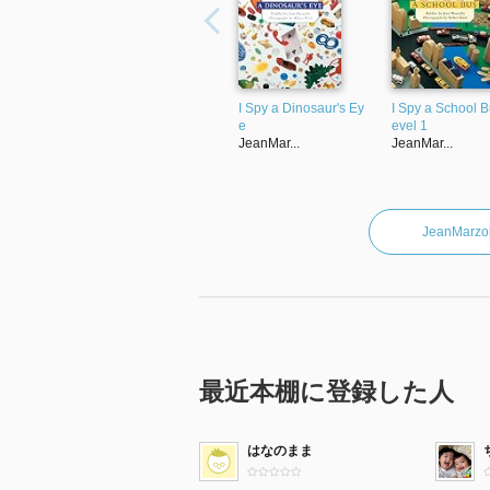
I Spy a Dinosaur's Ey
I Spy a School B
e
evel 1
JeanMar...
JeanMar...
JeanMa
最近本棚に登録した人
はなのまま