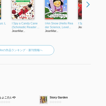
us: L
I Spy a Candy Cane
I Am Snow (Hello Rea
I Spy Santa Claus
(Scholastic Reader ...
der Science, Level...
JeanMar...
JeanMar...
JeanMar...
rzolloの作品ランキング・新刊情報へ
ちょこたいや
Story Garden