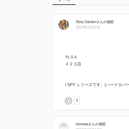
Story Garden
さん
の感想
2023年1月27日
YL 0.4
４２３語
I SPY シリーズです。(ハードカバー
0
homuka
さん
の感想