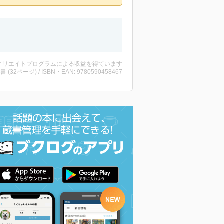
ィリエイトプログラムによる収益を得ています
洋書 (32ページ) / ISBN・EAN: 9780590458467