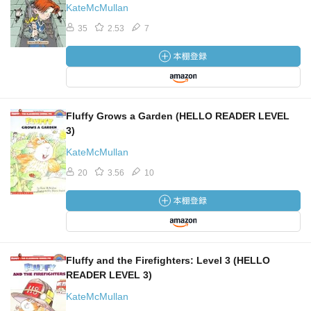
KateMcMullan
35
2.53
7
Fluffy Grows a Garden (HELLO READER LEVEL
3)
KateMcMullan
20
3.56
10
Fluffy and the Firefighters: Level 3 (HELLO
READER LEVEL 3)
KateMcMullan