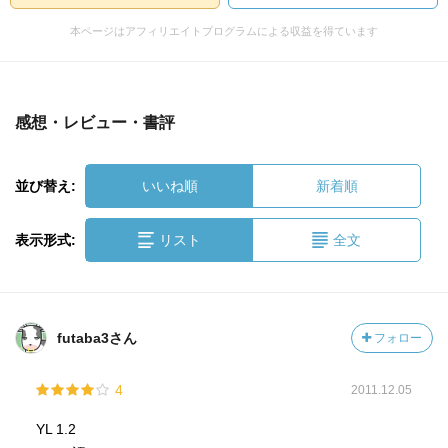
本ページはアフィリエイトプログラムによる収益を得ています
感想・レビュー・書評
並び替え:
いいね順
新着順
表示形式:
リスト
全文
futaba3さん
フォロー
4
2011.12.05
YL 1.2