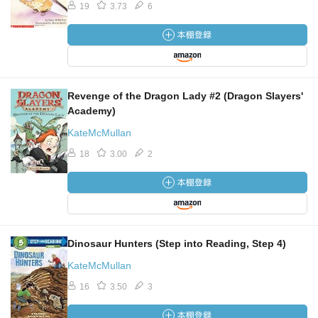
19
3.73
6
Revenge of the Dragon Lady #2 (Dragon Slayers'
Academy)
KateMcMullan
18
3.00
2
Dinosaur Hunters (Step into Reading, Step 4)
KateMcMullan
16
3.50
3