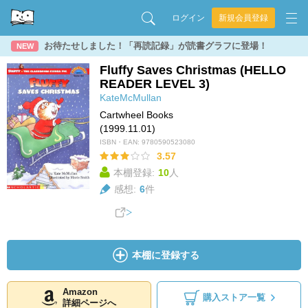
ログイン
新規会員登録
お待たせしました！「再読記録」が読書グラフに登場！
NEW
Fluffy Saves Christmas (HELLO
READER LEVEL 3)
KateMcMullan
Cartwheel Books
(1999.11.01)
ISBN・EAN:
9780590523080
3.57
本棚登録:
10
人
感想:
6
件
本棚に登録する
Amazon
購入ストア一覧
詳細ページへ