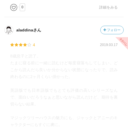
してる…。
0
詳細をみる
*
最初の目的の翻訳版が止まってる英語の本は今は封印し
て、とりあえず児童書で洋書に慣れてから再挑戦しようと
aladdinaさん
フォロー
思い直したよ。
こうなったら、英語の勉強も兼ねてね。
4
2019.03.17
英語で読書できたら、もっと楽しみが増えると思うんだよ
ねー！！
8歳息子と読了。
頑張ろうっと！
たまに寝る前に一緒に読むけど毎度寝落ちしてしまい、ど
こから読んだら良いか分からない状態になったりで、読み
終わるのに2ヶ月くらい掛かった。
英語版でも日本語版でもとても評価の高いシリーズなん
で、面白いだろうなぁと思いながら読んだけど、期待を裏
切らない結果。
マジックツリーハウスの魅力にも、ジャックとアニーのキ
ャラクターにもすぐに虜に。