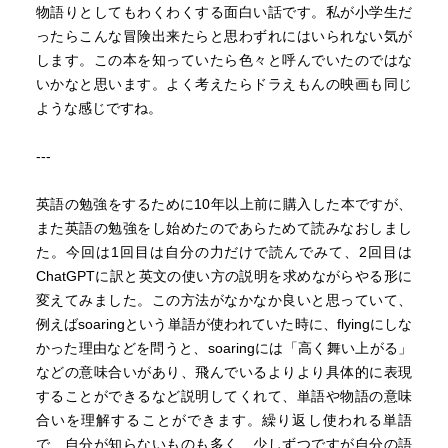
物語りとしてもわくわくする面白い話です。私が小学生だ
ったらこんな冒険出来たらと思わずれにはいられない気が
します。この本を知っていたら色々と呼んでいたのではな
いかなと思います。よく考えたらドラえもんの映画も同じ
ような感じですね。
---
英語の勉強をするために10年以上前に購入した本ですが、
また英語の勉強をし始めたのであらためて読みなおしまし
た。今回は1回目は自分の力だけで読んでみて、2回目は
ChatGPTに訳と英文の使い方の説明を求めながらやる形に
変えてみました。この方法がなかなか良いと思っていて、
例えばsoaringという単語が使われていた時に、flyingにしな
かった理由などを問うと、soaringには「高く舞い上がる」
などの意味合いがあり、飛んでいるよりより具体的に表現
することができるなど説明してくれて、単語や物語の意味
合いを理解することができます。繰り返し使われる単語
で、自分が知らないものも多く、少しずつですが自分の語