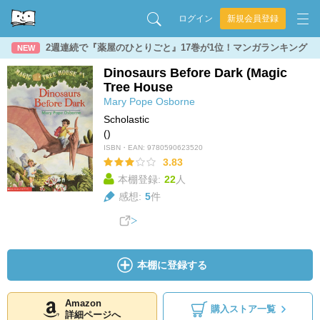
ログイン
新規会員登録
2週連続で『薬屋のひとりごと』17巻が1位！マンガランキング
NEW
Dinosaurs Before Dark (Magic
Tree House
Mary Pope Osborne
Scholastic
()
ISBN・EAN:
9780590623520
3.83
本棚登録:
22
人
感想:
5
件
本棚に登録する
Amazon
購入ストア一覧
詳細ページへ