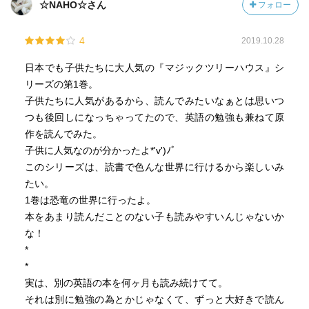
know, I can feel increasing my words in English. I have
☆NAHO☆さん
フォロー
some of Magic Tree House’s books, I will continue this
method for a while.
4
2019.10.28
日本でも子供たちに大人気の『マジックツリーハウス』シ
---
リーズの第1巻。
子供たちに人気があるから、読んでみたいなぁとは思いつ
英語を実際にChatGPTに添削してもらいました。同じよう
つも後回しになっちゃってたので、英語の勉強も兼ねて原
なことを考えている方がいたら参考になればと思います。
作を読んでみた。
子供に人気なのが分かったよ*'v')ﾉﾞ
This story is exciting and fun. If I were an elementary
このシリーズは、読書で色んな世界に行けるから楽しいみ
school student, I wouldn’t be able to stop imagining going
たい。
on these kinds of adventures. If I had known about this
1巻は恐竜の世界に行ったよ。
book, I would have read many of them. Come to think of it,
本をあまり読んだことのない子も読みやすいんじゃないか
it’s a bit similar to the stories in Doraemon movies.
な！
*
I bought this book to study English over 10 years ago.
*
Since I’ve started studying English again, I decided to read
実は、別の英語の本を何ヶ月も読み続けてて。
it once more. This time, I changed my approach: on the
それは別に勉強の為とかじゃなくて、ずっと大好きで読ん
first read, I try to understand it by myself, and on the