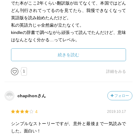
でた本がここ2年くらい翻訳版が出てなくて、本国ではどん
second read, I ask ChatGPT for translations and
どん刊行されてってるのを見てたら、我慢できなくなって
explanations about how to use certain English words. I
英語版を読み始めたんだけど。
think this method works well for me. For example, when the
私の英語力じゃ全然歯が立たなくて。
word "soaring" was used, I asked ChatGPT, "Why not just
kindleの辞書で調べながら頑張って読んでたんだけど、意味
use 'flying'?" ChatGPT explained that "soaring" has the
はなんとなく分かる…ってレベル。
meaning of "rising high" or "floating upward," which
何より、ページ数がある本だから全然読み終わらない。
conveys a more specific image than just "flying." This
さすがにフラストレーションが溜まってきた上に、だんだ
続きを読む
helped me understand both the vocabulary and the story
ん自信も無くなってきて。
better. There are many repeated words that I don’t know,
私、英語の本なんて読めないんじゃないかって(´×Д×｡`)
but I can feel that my vocabulary is increasing little by little.
1
詳細をみる
*
I have a few more Magic Tree House books, so I plan to
で、心配になってこちらのMAGIC TREE HOUSEを読んで
continue using this method for a while.
みたの。
chapihonさん
フォロー
そしたら、「読める…！読めるぞ！」と飛行石を手にした
ムスカ大佐の如く叫び出しそうになってしまったよ 笑
4
2019.10.17
すいすい読めて、ストレスフリー！
まぁ、結果私の英語レベルは中学で止まってることが分か
シンプルなストーリーですが、意外と最後まで一気読みで
ったんだけどね( ˘ω˘ )
した。面白い！
そして、それ以降全く勉強してこなかったからむしろ退化