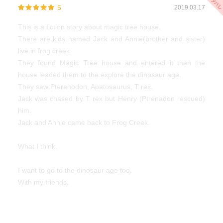
5
2019.03.17
・物語を楽しむだけじゃなく、ストーリーに出てくる内容
の知識が付く（今回は恐竜）
This is a fiction story about magic tree house.
There are kids named Jack and Annie(brother and sister)
気に入ってくれて、次のシリーズとかもサクサク読んでく
live in frog creek.
れると良いな。
They found Magic Tree house and entered it then the
house leaded them to the explore the dinosaur age.
They saw Pteranodon, Apatosaurus, T rex.
Jack was chased by T rex but Henry (Ptrenadon rescued)
him.
Jack and Annie came back to Frog Creek.
What I think.
I want to go to the dinosaur age too.
With my friends.