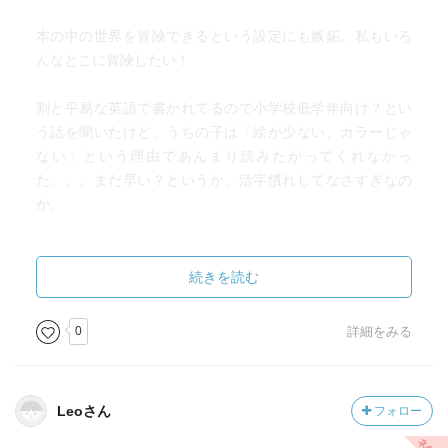
本の中の世界を冒険できるという設定にも嫉妬。私もいろ
んなとこに冒険したい！
割と平易な英語で書かれてるので小学校低学年向け？とい
う話を聞いたけど、うちの子は「絵が少ない、カラーじゃ
ない」という理由であんまり読みたがってくれなかっ
た。。。まだ早い？というか、活字慣れしてなさすぎなの
か。
でも一話通して読むとそれなりに面白かったらしい。チャ
プターブックとしては比較的薄い目（短め）なので、また
続きを読む
シリーズで読ませたい（というか一緒に読みたい）と思っ
た。
0
詳細をみる
個人的にこの本（シリーズ？）の良い点
Leoさん
フォロー
・比較的簡単な単語、長さなのでハードルが低い
・子どもの興味をぐいぐい引く展開、ストーリー