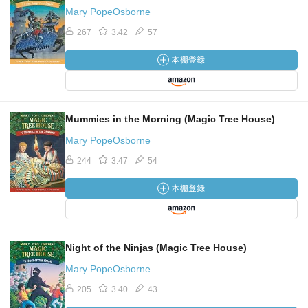
Mary PopeOsborne
267
3.42
57
Mummies in the Morning (Magic Tree House)
Mary PopeOsborne
244
3.47
54
Night of the Ninjas (Magic Tree House)
Mary PopeOsborne
205
3.40
43