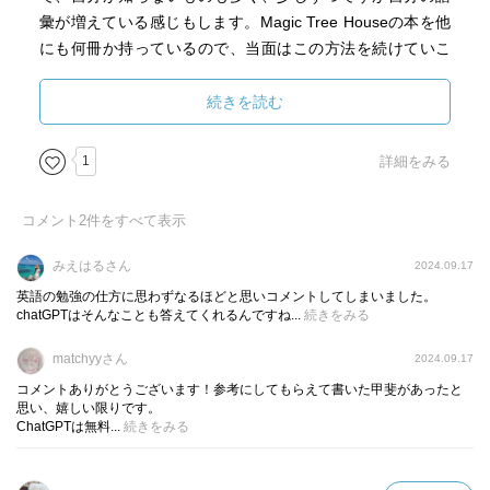
彙が増えている感じもします。Magic Tree Houseの本を他
にも何冊か持っているので、当面はこの方法を続けていこ
うと思っています。
続きを読む
This story made us interesting. If I am an elementary
school student, I can not stop to go these adventures. If I
1
詳細をみる
know this book, I read more. It look like Draemon movie’s
story.
コメント
2
件をすべて表示
I bought the book for studying English 10 years ago. I
みえはるさん
2024.09.17
started to study English again and read again. In this time I
英語の勉強の仕方に思わずなるほどと思いコメントしてしまいました。
changed reading style, I read it myself at first, I ask
chatGPTはそんなことも答えてくれるんですね...
続きをみる
ChatGPT about translation and how to use English words
matchyyさん
2024.09.17
at second. I felt good me this method. For example, It used
a “soaring” word, when I asked ChatGPT “Why is it using
コメントありがとうございます！参考にしてもらえて書いた甲斐があったと
思い、嬉しい限りです。
‘flying’?”, it answered “soaring” has “高く舞い上がる”
ChatGPTは無料...
続きをみる
meaning, it can express more realistic., I could understand
words and the story. It has many repeated words I don’t