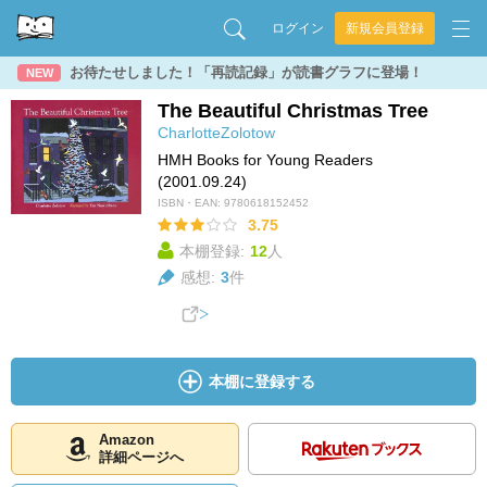
ログイン
新規会員登録
お待たせしました！「再読記録」が読書グラフに登場！
NEW
The Beautiful Christmas Tree
CharlotteZolotow
HMH Books for Young Readers
(2001.09.24)
ISBN・EAN:
9780618152452
3.75
本棚登録:
12
人
感想:
3
件
本棚に登録する
Amazon
詳細ページへ