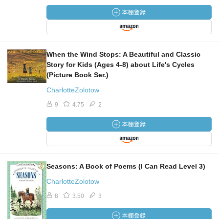
When the Wind Stops: A Beautiful and Classic
Story for Kids (Ages 4-8) about Life's Cycles
(Picture Book Ser.)
CharlotteZolotow
9
4.75
2
Seasons: A Book of Poems (I Can Read Level 3)
CharlotteZolotow
8
3.50
3