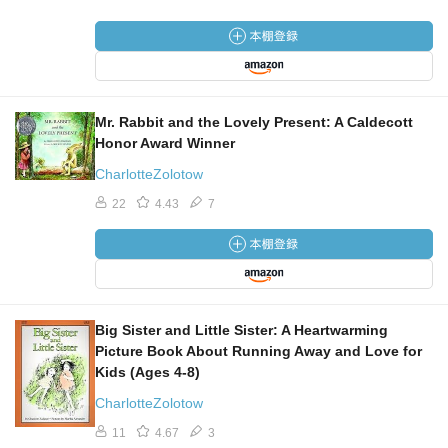
Mr. Rabbit and the Lovely Present: A Caldecott
Honor Award Winner
CharlotteZolotow
22
4.43
7
Big Sister and Little Sister: A Heartwarming
Picture Book About Running Away and Love for
Kids (Ages 4-8)
CharlotteZolotow
11
4.67
3