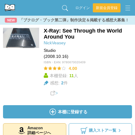
ログイン
新規会員登録
「ブクログ・ブック第二弾」制作決定＆掲載する感想大募集！
NEW
X-Ray: See Through the World
Around You
NickVeasey
Studio
(2008.10.16)
ISBN・EAN:
9780670020409
4.00
本棚登録:
11
人
感想:
2
件
本棚に登録する
Amazon
購入ストア一覧
詳細ページへ