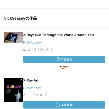
NickVeaseyの作品
X-Ray: See Through the World Around You
NickVeasey
10
0.00
0
X-Ray Art
NickVeasey
1
0.00
0