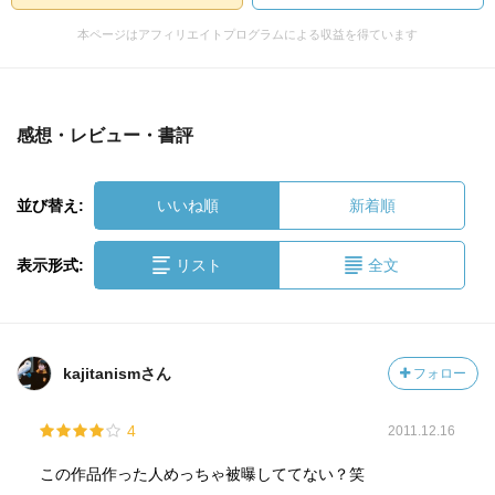
本ページはアフィリエイトプログラムによる収益を得ています
感想・レビュー・書評
並び替え:
いいね順
新着順
表示形式:
リスト
全文
kajitanismさん
フォロー
4
2011.12.16
この作品作った人めっちゃ被曝しててない？笑