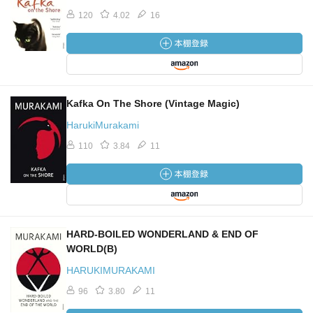
120
4.02
16
Kafka On The Shore (Vintage Magic)
HarukiMurakami
110
3.84
11
HARD-BOILED WONDERLAND & END OF
WORLD(B)
HARUKIMURAKAMI
96
3.80
11