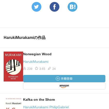
HarukiMurakamiの作品
Norwegian Wood
HarukiMurakami
239
3.65
24
Kafka on the Shore
HarukiMurakami PhilipGabriel