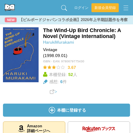
ログイン
新規会員登録
【ビルボードジャパンコラボ企画】2026年上半期話題作を考察
NEW
The Wind-Up Bird Chronicle: A
Novel (Vintage International)
HarukiMurakami
Vintage
(1998.09.01)
ISBN・EAN:
9780679775430
3.67
本棚登録:
52
人
感想:
6
件
本棚に登録する
Amazon
詳細ページへ