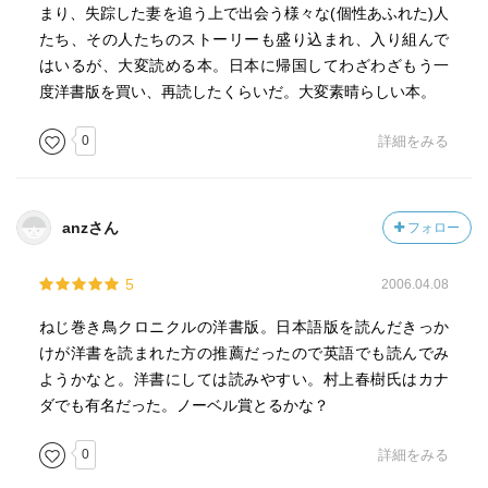
まり、失踪した妻を追う上で出会う様々な(個性あふれた)人
たち、その人たちのストーリーも盛り込まれ、入り組んで
はいるが、大変読める本。日本に帰国してわざわざもう一
度洋書版を買い、再読したくらいだ。大変素晴らしい本。
0
詳細をみる
anzさん
フォロー
5
2006.04.08
ねじ巻き鳥クロニクルの洋書版。日本語版を読んだきっか
けが洋書を読まれた方の推薦だったので英語でも読んでみ
ようかなと。洋書にしては読みやすい。村上春樹氏はカナ
ダでも有名だった。ノーベル賞とるかな？
0
詳細をみる