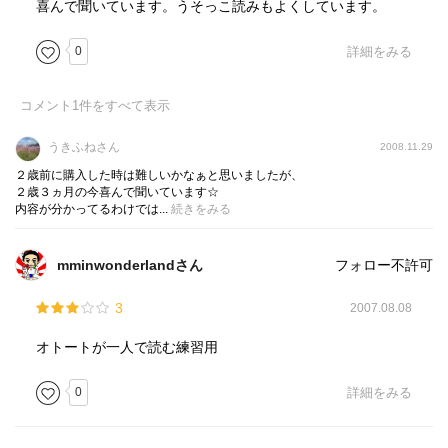
喜んで聞いています。うそっこ読みもよくしています。
0
詳細をみる
コメント
1
件をすべて表示
うきふねさん
2008.11.29
２歳前に購入した時は難しいかなぁと思いましたが、
２歳３ヵ月の今喜んで聞いています☆
内容が分かってるわけでは...
続きをみる
mminwonderlandさん
フォロー不許可
3
2007.08.08
オトートが一人で読む練習用
0
詳細をみる