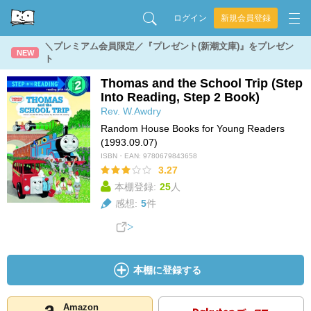
ログイン
新規会員登録
＼プレミアム会員限定／『プレゼント(新潮文庫)』をプレゼン
NEW
ト
Thomas and the School Trip (Step
Into Reading, Step 2 Book)
Rev. W.Awdry
Random House Books for Young Readers
(1993.09.07)
ISBN・EAN:
9780679843658
3.27
本棚登録:
25
人
感想:
5
件
本棚に登録する
Amazon