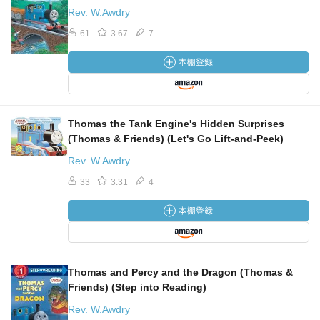
Rev. W.Awdry
61
3.67
7
Thomas the Tank Engine's Hidden Surprises
(Thomas & Friends) (Let's Go Lift-and-Peek)
Rev. W.Awdry
33
3.31
4
Thomas and Percy and the Dragon (Thomas &
Friends) (Step into Reading)
Rev. W.Awdry