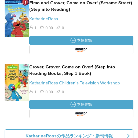
Elmo and Grover, Come on Over! (Sesame Street)
(Step into Reading)
KatharineRoss
1
0.00
0
Grover, Grover, Come on Over! (Step into
Reading Books, Step 1 Book)
KatharineRoss Children's Television Workshop
1
0.00
0
KatharineRossの作品ランキング・新刊情報