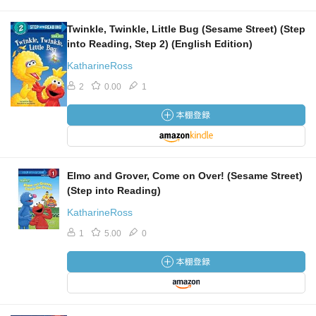
Twinkle, Twinkle, Little Bug (Sesame Street) (Step
into Reading, Step 2) (English Edition)
KatharineRoss
2
0.00
1
Elmo and Grover, Come on Over! (Sesame Street)
(Step into Reading)
KatharineRoss
1
5.00
0