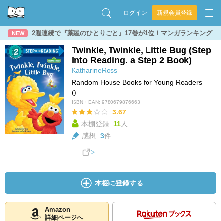
ログイン
新規会員登録
2週連続で『薬屋のひとりごと』17巻が1位！マンガランキング
NEW
Twinkle, Twinkle, Little Bug (Step
Into Reading. a Step 2 Book)
KatharineRoss
Random House Books for Young Readers
()
ISBN・EAN:
9780679876663
3.67
本棚登録:
11
人
感想:
3
件
本棚に登録する
Amazon
詳細ページへ