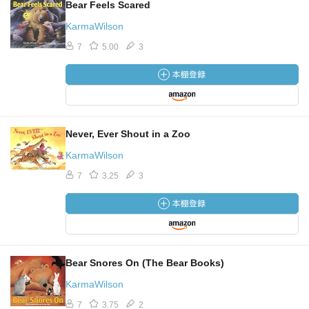
Bear Feels Scared
KarmaWilson
7
5.00
3
Never, Ever Shout in a Zoo
KarmaWilson
7
3.25
3
Bear Snores On (The Bear Books)
KarmaWilson
7
3.75
2