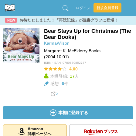
ログイン
新規会員登録
お待たせしました！「再読記録」が読書グラフに登場！
NEW
Bear Stays Up for Christmas (The
Bear Books)
KarmaWilson
Margaret K. McElderry Books
(2004.10.01)
ISBN・EAN:
9780689852787
4.00
本棚登録:
17
人
感想:
6
件
本棚に登録する
Amazon
詳細ページへ