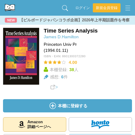
ログイン
新規会員登録
【ビルボードジャパンコラボ企画】2026年上半期話題作を考察
NEW
Time Series Analysis
James D.Hamilton
Princeton Univ Pr
(1994.01.11)
ISBN・EAN:
8601300372280
4.00
本棚登録:
38
人
感想:
6
件
本棚に登録する
Amazon
詳細ページへ