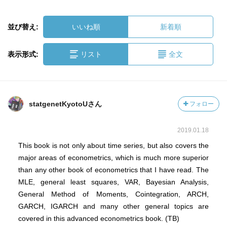
並び替え:
いいね順
新着順
表示形式:
リスト
全文
statgenetKyotoUさん
フォロー
2019.01.18
This book is not only about time series, but also covers the
major areas of econometrics, which is much more superior
than any other book of econometrics that I have read. The
MLE, general least squares, VAR, Bayesian Analysis,
General Method of Moments, Cointegration, ARCH,
GARCH, IGARCH and many other general topics are
covered in this advanced econometrics book. (TB)