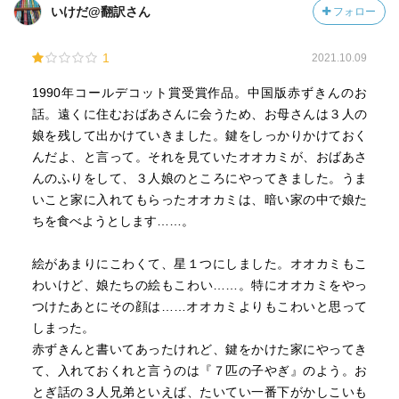
いけだ@翻訳さん
フォロー
1
2021.10.09
1990年コールデコット賞受賞作品。中国版赤ずきんのお
話。遠くに住むおばあさんに会うため、お母さんは３人の
娘を残して出かけていきました。鍵をしっかりかけておく
んだよ、と言って。それを見ていたオオカミが、おばあさ
んのふりをして、３人娘のところにやってきました。うま
いこと家に入れてもらったオオカミは、暗い家の中で娘た
ちを食べようとします……。
絵があまりにこわくて、星１つにしました。オオカミもこ
わいけど、娘たちの絵もこわい……。特にオオカミをやっ
つけたあとにその顔は……オオカミよりもこわいと思って
しまった。
赤ずきんと書いてあったけれど、鍵をかけた家にやってき
て、入れておくれと言うのは『７匹の子やぎ』のよう。お
とぎ話の３人兄弟といえば、たいてい一番下がかしこいも