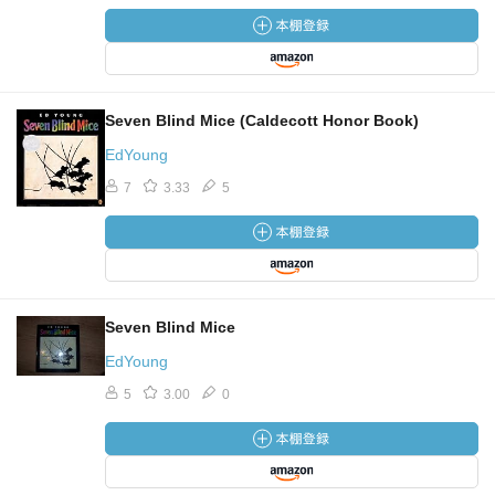
Seven Blind Mice (Caldecott Honor Book)
EdYoung
7
3.33
5
Seven Blind Mice
EdYoung
5
3.00
0