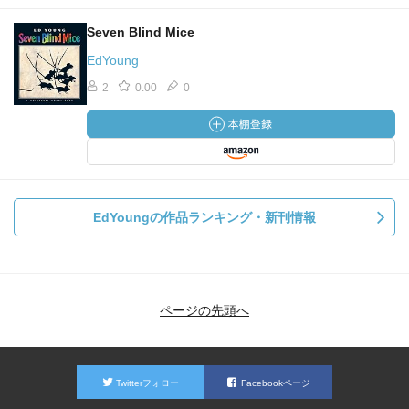
Seven Blind Mice
EdYoung
2
0.00
0
EdYoungの作品ランキング・新刊情報
ページの先頭へ
Twitterフォロー
Facebookページ