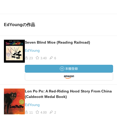
EdYoungの作品
Seven Blind Mice (Reading Railroad)
EdYoung
23
3.40
6
Lon Po Po: A Red-Riding Hood Story From China
(Caldecott Medal Book)
EdYoung
11
4.00
2