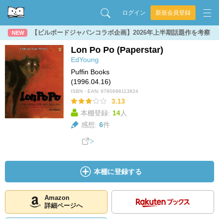
ログイン
新規会員登録
【ビルボードジャパンコラボ企画】2026年上半期話題作を考察
NEW
Lon Po Po (Paperstar)
EdYoung
Puffin Books
(1996.04.16)
ISBN・EAN:
9780698113824
3.13
本棚登録:
14
人
感想:
6
件
本棚に登録する
Amazon
詳細ページへ