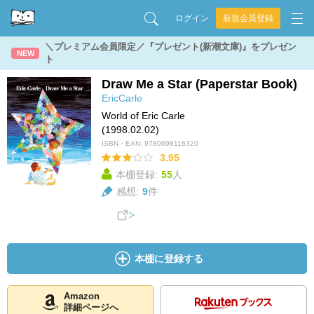
ログイン
新規会員登録
＼プレミアム会員限定／『プレゼント(新潮文庫)』をプレゼン
NEW
ト
Draw Me a Star (Paperstar Book)
EricCarle
World of Eric Carle
(1998.02.02)
ISBN・EAN:
9780698116320
3.95
本棚登録:
55
人
感想:
9
件
本棚に登録する
Amazon
詳細ページへ