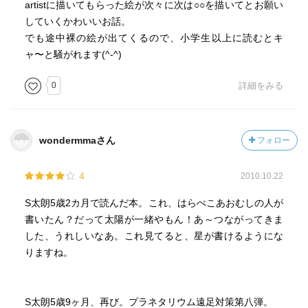
artistに描いてもらった絵が次々に次は○○を描いてとお願い
していくかわいいお話。
でも途中裸の絵が出てくるので、小学生以上に読むとキ
ャ〜と騒がれます(^-^)
0
詳細をみる
wondermmaさん
フォロー
4
2010.10.22
S太朗5歳2カ月で読んだ本。これ、はらぺこあおむしの人が
書いたん？だって太陽が一緒やもん！あ～つながってきま
した、うれしいなあ。これ見てると、星が書けるようにな
りますね。
S太朗5歳9ヶ月、再び。プラネタリウム遠足対策第八弾。