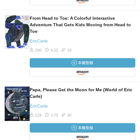
From Head to Toe: A Colorful Interactive
Adventure That Gets Kids Moving from Head to
Toe
EricCarle
200
4.22
18
Papa, Please Get the Moon for Me (World of Eric
Carle)
EricCarle
124
3.75
30