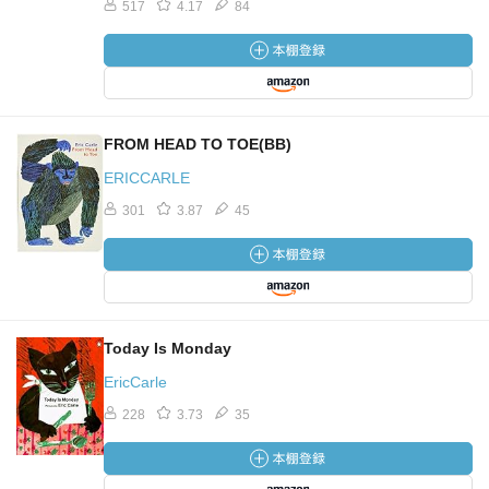
517
4.17
84
FROM HEAD TO TOE(BB)
ERICCARLE
301
3.87
45
Today Is Monday
EricCarle
228
3.73
35