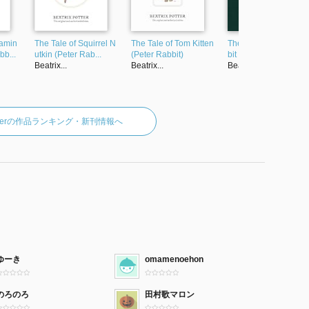
jamin
The Tale of Squirrel N
The Tale of Tom Kitten
The Tale of Peter Rab
bb...
utkin (Peter Rab...
(Peter Rabbit)
bit (English Edit...
Beatrix...
Beatrix...
Beatrix...
xPotterの作品ランキング・新刊情報へ
ゆーき
omamenoehon
のろのろ
田村歌マロン