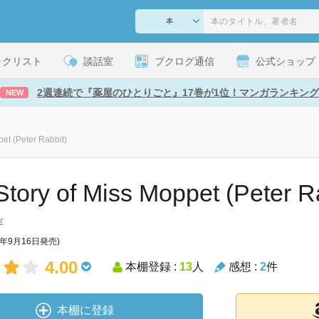
ックリスト
談話室
ブクログ通信
公式ショップ
2週連続で『薬屋のひとりごと』17巻が1位！マンガランキング
NEW
et (Peter Rabbit)
Story of Miss Moppet (Peter R
r
2年9月16日発売)
4.00
本棚登録 :
13
人
感想 :
2
件
本棚に登録