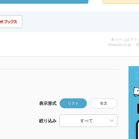
本ページはアフ
Amazon.co.jp ・
表示形式
リスト
全文
絞り込み