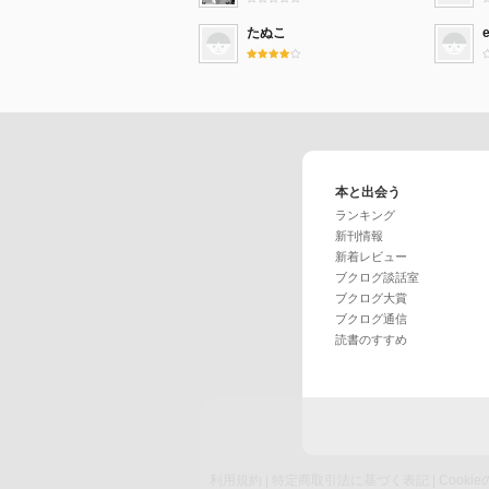
たぬこ
本と出会う
ランキング
新刊情報
新着レビュー
ブクログ談話室
ブクログ大賞
ブクログ通信
読書のすすめ
利用規約
|
特定商取引法に基づく表記
|
Cook