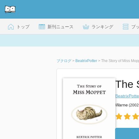
トップ
新刊ニュース
ランキング
ブ
ブクログ
>
BeatrixPotter
>
The Story of Miss Mopp
The 
BeatrixPotte
Warne
(200