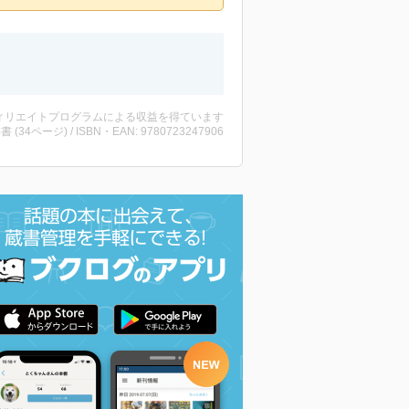
ィリエイトプログラムによる収益を得ています
洋書 (34ページ) / ISBN・EAN: 9780723247906