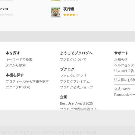
eextu
夜行猫
本を探す
ようこそブクログへ
サポート
キーワードで検索
ブクログについて
お知らせ
タグから検索
ヘルプセンタ
ブクログ
法人向け広告
本棚を探す
ブクログのアプリ
法人様のお問
プロフィールから本棚を探す
ブクログプレミアム
ブクログID 検索
ブクログ公式ショップ
公式Twitter
Facebookペ
企画
Best User Award 2025
ブクログ20周年特設サイト
ieの使用について
|
プライバシーポリシー
|
会社概要
|
採用情報