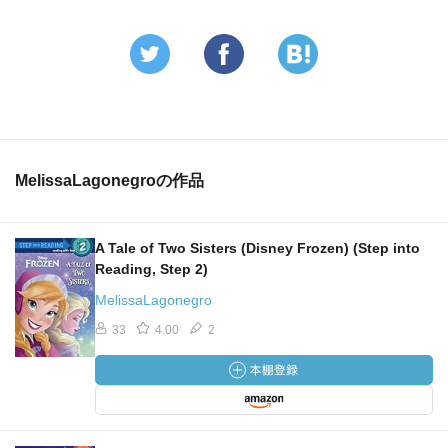
MelissaLagonegroの作品
A Tale of Two Sisters (Disney Frozen) (Step into
Reading, Step 2)
MelissaLagonegro
33
4.00
2