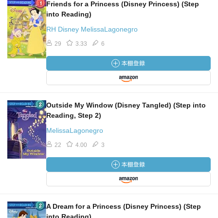
Friends for a Princess (Disney Princess) (Step
into Reading)
RH Disney MelissaLagonegro
29
3.33
6
Outside My Window (Disney Tangled) (Step into
Reading, Step 2)
MelissaLagonegro
22
4.00
3
A Dream for a Princess (Disney Princess) (Step
into Reading)