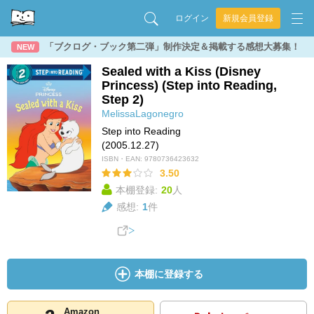
ログイン
新規会員登録
「ブクログ・ブック第二弾」制作決定＆掲載する感想大募集！
NEW
Sealed with a Kiss (Disney
Princess) (Step into Reading,
Step 2)
MelissaLagonegro
Step into Reading
(2005.12.27)
ISBN・EAN:
9780736423632
3.50
本棚登録:
20
人
感想:
1
件
本棚に登録する
Amazon