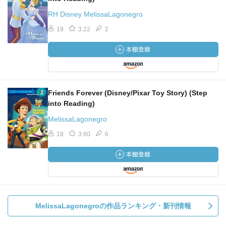
RH Disney MelissaLagonegro
19
3.22
2
Friends Forever (Disney/Pixar Toy Story) (Step
into Reading)
MelissaLagonegro
18
3.60
6
MelissaLagonegroの作品ランキング・新刊情報