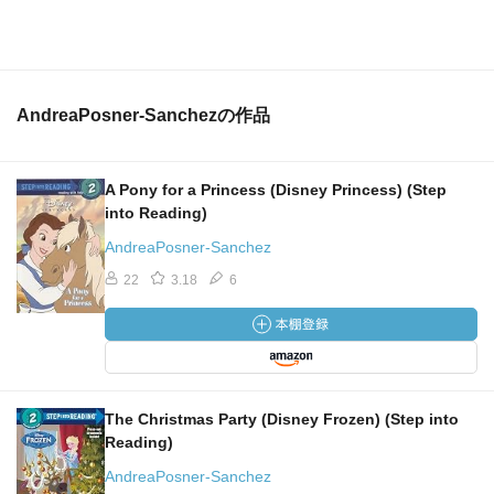
AndreaPosner-Sanchezの作品
A Pony for a Princess (Disney Princess) (Step
into Reading)
AndreaPosner-Sanchez
22
3.18
6
The Christmas Party (Disney Frozen) (Step into
Reading)
AndreaPosner-Sanchez