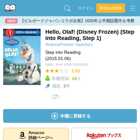
ログイン
新規会員登録
【ビルボードジャパンコラボ企画】2026年上半期話題作を考察
NEW
Hello, Olaf! (Disney Frozen) (Step
into Reading, Step 1)
AndreaPosner-Sanchez
Step into Reading
(2015.01.06)
ISBN・EAN:
9780736434331
3.00
本棚登録:
16
人
感想:
2
件
本棚に登録する
Amazon
詳細ページへ