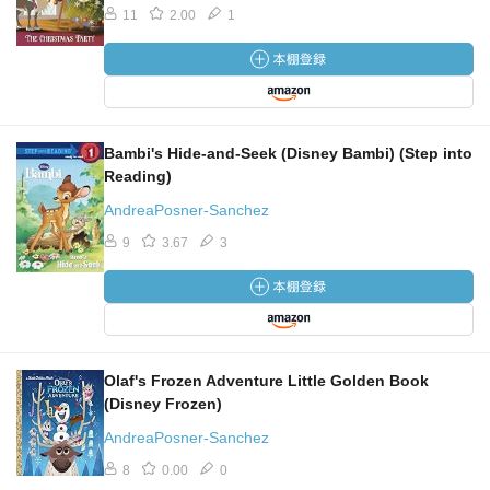
11
2.00
1
Bambi's Hide-and-Seek (Disney Bambi) (Step into
Reading)
AndreaPosner-Sanchez
9
3.67
3
Olaf's Frozen Adventure Little Golden Book
(Disney Frozen)
AndreaPosner-Sanchez
8
0.00
0