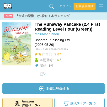
ログイン
新規会員登録
『永遠の記憶』が1位に！本ランキング
NEW
The Runaway Pancake (2.4 First
Reading Level Four (Green))
MairiMacKinnon
Usborne Publishing Ltd
(2006.05.26)
ISBN・EAN:
9780746070529
2.67
本棚登録:
16
人
感想:
1
件
本棚に登録する
Amazon
購入ストア一覧
詳細ページへ