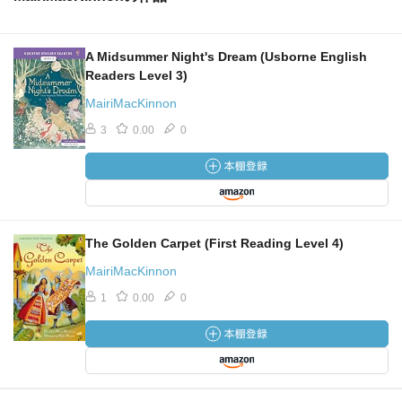
A Midsummer Night's Dream (Usborne English
Readers Level 3)
MairiMacKinnon
3
0.00
0
The Golden Carpet (First Reading Level 4)
MairiMacKinnon
1
0.00
0