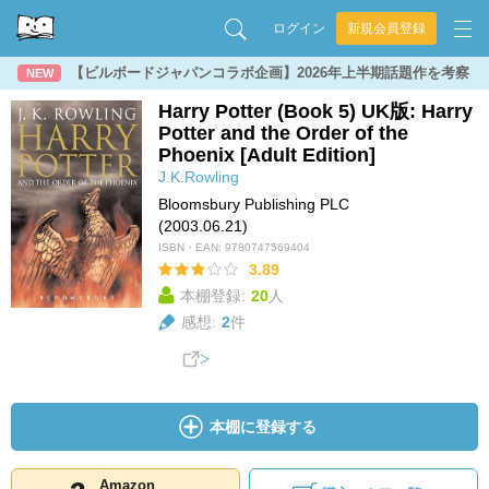
ログイン
新規会員登録
【ビルボードジャパンコラボ企画】2026年上半期話題作を考察
NEW
Harry Potter (Book 5) UK版: Harry
Potter and the Order of the
Phoenix [Adult Edition]
J.K.Rowling
Bloomsbury Publishing PLC
(2003.06.21)
ISBN・EAN:
9780747569404
3.89
本棚登録:
20
人
感想:
2
件
本棚に登録する
Amazon