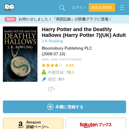
ログイン
新規会員登録
お待たせしました！「再読記録」が読書グラフに登場！
NEW
Harry Potter and the Deathly
Hallows (Harry Potter 7)(UK) Adult
J.K.Rowling
Bloomsbury Publishing PLC
(2008.07.10)
ISBN・EAN:
9780747595830
4.04
本棚登録:
78
人
感想:
9
件
本棚に登録する
Amazon
詳細ページへ