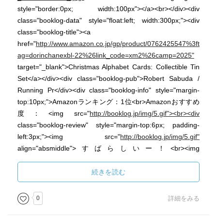
style="border:0px; width:100px"></a><br></div><div
class="booklog-data" style="float:left; width:300px;"><div
class="booklog-title"><a
href="
http://www.amazon.co.jp/gp/product/0762425547%3ft
ag=dorinchanexbl-22%26link_code=xm2%26camp=2025"
target="_blank">Christmas Alphabet Cards: Collectible Tin
Set</a></div><div class="booklog-pub">Robert Sabuda /
Running Pr</div><div class="booklog-info" style="margin-
top:10px;">Amazonランキング：1位<br>Amazonおすすめ
度：<img src="
http://booklog.jp/img/5.gif"><br><div
class="booklog-review" style="margin-top:6px; padding-
left:3px;"><img src="
http://booklog.jp/img/5.gif"
align="absmiddle">すばらしいー！<br><img
src="
http://booklog.jp/img/5.gif"
align="absmiddle">素敵な
クリスマスプレゼント (^_^)v<br><img
続きを読む
src="
http://booklog.jp/img/5.gif"
align="absmiddle">クリス
マスカードに最高<br></div></div><div class="booklog-link"
0
詳細をみる
style="margin-top:10px;"><a