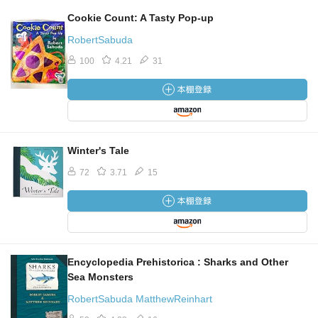
Cookie Count: A Tasty Pop-up
RobertSabuda
100
4.21
31
Winter's Tale
72
3.71
15
Encyclopedia Prehistorica : Sharks and Other
Sea Monsters
RobertSabuda MatthewReinhart