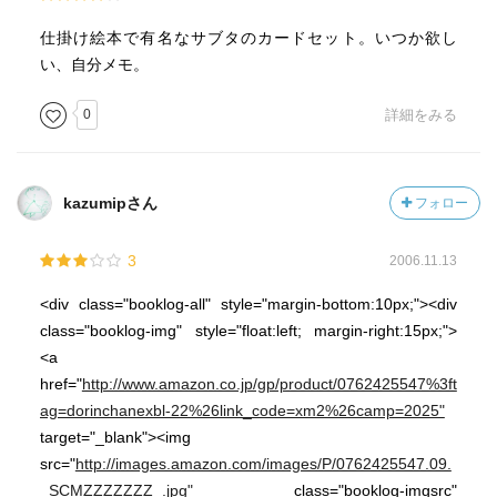
仕掛け絵本で有名なサブタのカードセット。いつか欲し
い、自分メモ。
0
詳細をみる
kazumipさん
フォロー
3
2006.11.13
<div class="booklog-all" style="margin-bottom:10px;"><div
class="booklog-img" style="float:left; margin-right:15px;">
<a
href="
http://www.amazon.co.jp/gp/product/0762425547%3ft
ag=dorinchanexbl-22%26link_code=xm2%26camp=2025"
target="_blank"><img
src="
http://images.amazon.com/images/P/0762425547.09.
_SCMZZZZZZZ_.jpg"
class="booklog-imgsrc"