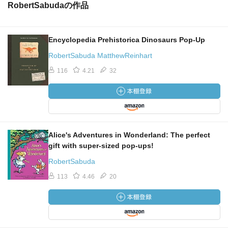
RobertSabudaの作品
Encyclopedia Prehistorica Dinosaurs Pop-Up
RobertSabuda MatthewReinhart
116
4.21
32
Alice's Adventures in Wonderland: The perfect
gift with super-sized pop-ups!
RobertSabuda
113
4.46
20