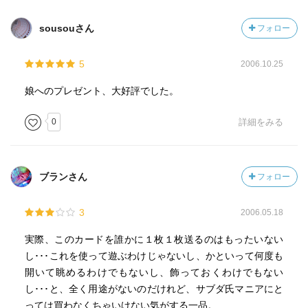
href="
http://www.amazon.co.jp/gp/product/0762425547%3ft
ag=dorinchanexbl-22%26link_code=xm2%26camp=2025"
sousouさん
フォロー
target="_blank">Amazonで詳細を見る</a><br><a
href="
http://booklog.jp/asin/0762425547/via=kazumip"
5
2006.10.25
target="_blank">Booklogでレビューを見る</a> by <a
href="
http://booklog.jp
" target="_blank">Booklog</a><br>
娘へのプレゼント、大好評でした。
</div></div><br style="clear:left"></div>
0
詳細をみる
ブランさん
フォロー
3
2006.05.18
実際、このカードを誰かに１枚１枚送るのはもったいない
し･･･これを使って遊ぶわけじゃないし、かといって何度も
開いて眺めるわけでもないし、飾っておくわけでもない
し･･･と、全く用途がないのだけれど、サブダ氏マニアにと
っては買わなくちゃいけない気がする一品。