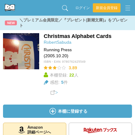
ログイン
新規会員登録
＼プレミアム会員限定／『プレゼント(新潮文庫)』をプレゼン
NEW
ト
Christmas Alphabet Cards
RobertSabuda
Running Press
(2005.10.20)
ISBN・EAN:
9780762425549
3.89
本棚登録:
22
人
感想:
5
件
本棚に登録する
Amazon
詳細ページへ