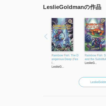
LeslieGoldmanの作品
Rainbow Fish: The D
Rainbow Fish: S
angerous Deep (Fes
and the Substitut
t...
LeslieG...
LeslieG...
LeslieG