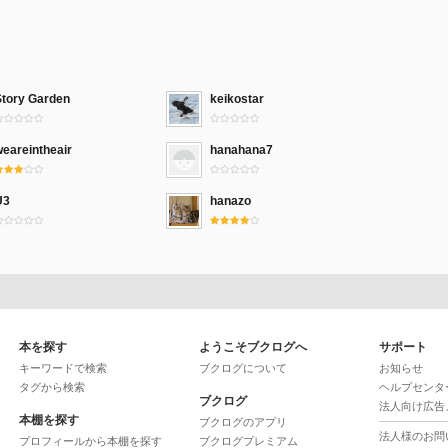
Story Garden
keikostar
eareintheair
hanahana7
U3
hanazo
本を探す
ようこそブクログへ
サポート
キーワードで検索
ブクログについて
お知らせ
タグから検索
ヘルプセンタ
ブクログ
法人向け広告
本棚を探す
ブクログのアプリ
法人様のお問
プロフィールから本棚を探す
ブクログプレミアム