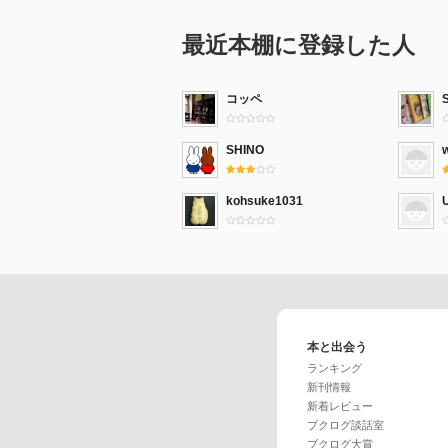
最近本棚に登録した人
コッペ
SHINO
w
kohsuke1031
本と出会う
ランキング
新刊情報
新着レビュー
ブクログ談話室
ブクログ大賞