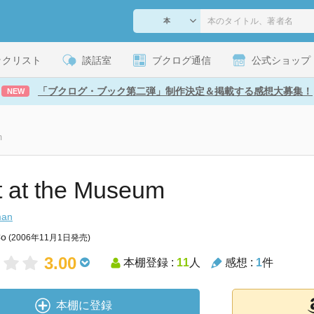
ックリスト
談話室
ブクログ通信
公式ショップ
「ブクログ・ブック第二弾」制作決定＆掲載する感想大募集！
NEW
m
t at the Museum
man
Co
(2006年11月1日発売)
3.00
本棚登録 :
11
人
感想 :
1
件
本棚に登録