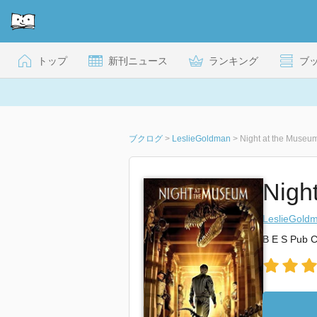
トップ
新刊ニュース
ランキング
ブ
ブクログ
>
LeslieGoldman
>
Night at the Museu
Nigh
LeslieGold
B E S Pub 