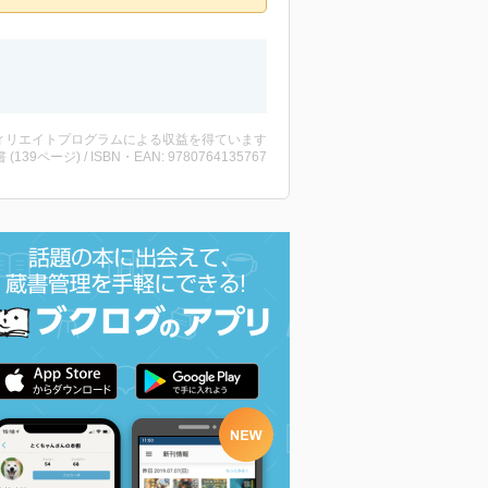
ィリエイトプログラムによる収益を得ています
書 (139ページ) / ISBN・EAN: 9780764135767