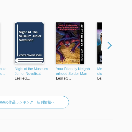
pike
Night at the Museum
Your Friendly Neighb
Men in Black II: The R
e...
Junior Novelisati
orhood Spider-Man
eturn of Jay and...
LeslieG...
LeslieG...
LeslieG...
oldmanの作品ランキング・新刊情報へ