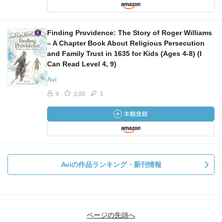
Finding Providence: The Story of Roger Williams
– A Chapter Book About Religious Persecution
and Family Trust in 1635 for Kids (Ages 4-8) (I
Can Read Level 4, 9)
Avi
9
3.00
3
Aviの作品ランキング・新刊情報
ページの先頭へ