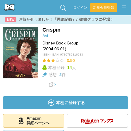
ログイン
新規会員登録
お待たせしました！「再読記録」が読書グラフに登場！
NEW
Crispin
Avi
Disney Book Group
(2004.06.01)
ISBN・EAN:
9780786816583
3.50
本棚登録:
14
人
感想:
2
件
本棚に登録する
Amazon
詳細ページへ