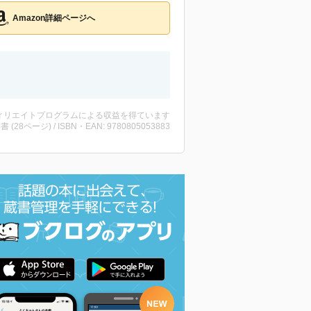
Amazon詳細ページへ
ィリエイトプログラムによる収益を得ています
洋書 (28ページ) / ISBN・EAN: 9780805053883