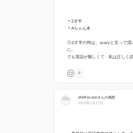
＊2才半
＊Aちゃん本
◎2才半の時は、scaryと言っ
に。
でも英語が難しくて 私は正しく
0
shelf-ru-son
さん
の感想
2015年1月17日