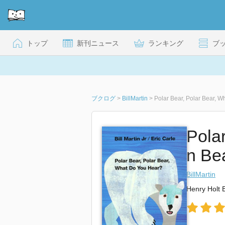
トップ
新刊ニュース
ランキング
ブ
ブクログ
>
BillMartin
>
Polar Bear, Polar Bear, 
Pola
n Be
BillMartin
Henry Holt 