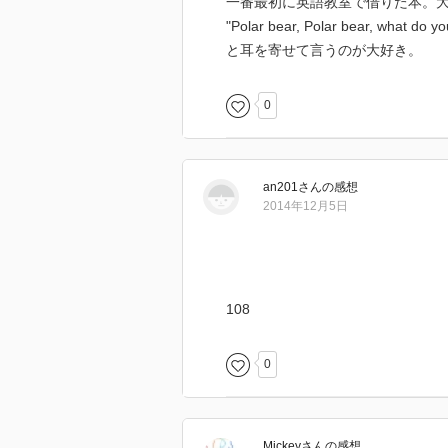
一番最初に英語教室で借りた本。
"Polar bear, Polar bear, what do y
と耳を寄せて言うのが大好き。
0
an201
さん
の感想
2014年12月5日
108
0
Mickey
さん
の感想