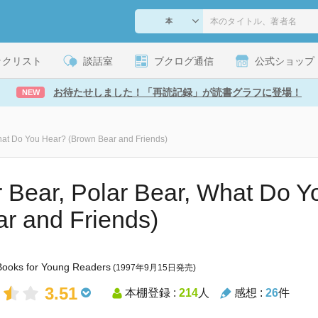
ックリスト
談話室
ブクログ通信
公式ショップ
お待たせしました！「再読記録」が読書グラフに登場！
NEW
What Do You Hear? (Brown Bear and Friends)
r Bear, Polar Bear, What Do 
ar and Friends)
Books for Young Readers
(1997年9月15日発売)
3.51
本棚登録 :
214
人
感想 :
26
件