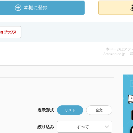
本棚に登録
本ページはアフ
Amazon.co.jp ・
表示形式
リスト
全文
絞り込み