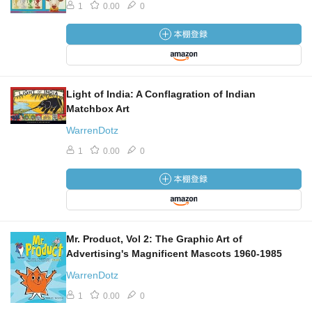
1
0.00
0
Light of India: A Conflagration of Indian
Matchbox Art
WarrenDotz
1
0.00
0
Mr. Product, Vol 2: The Graphic Art of
Advertising's Magnificent Mascots 1960-1985
WarrenDotz
1
0.00
0