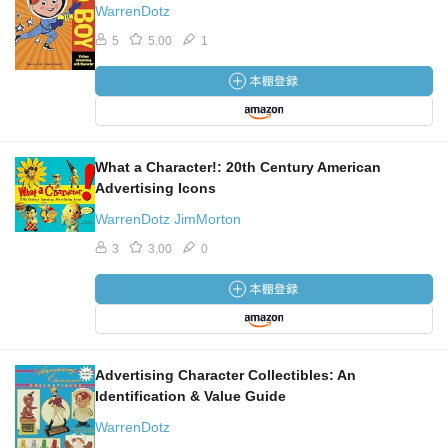
WarrenDotz
5
5.00
1
What a Character!: 20th Century American
Advertising Icons
WarrenDotz JimMorton
3
3.00
0
Advertising Character Collectibles: An
Identification & Value Guide
WarrenDotz