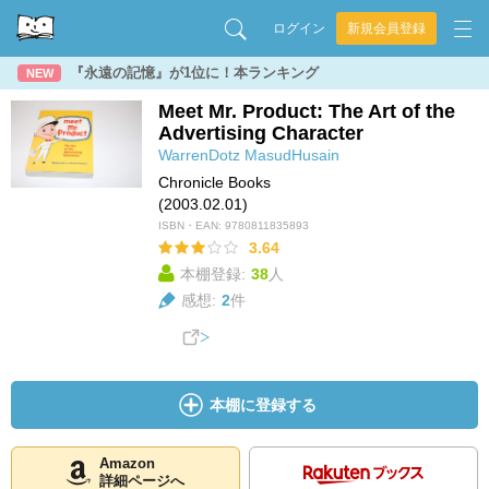
ログイン
新規会員登録
『永遠の記憶』が1位に！本ランキング
NEW
Meet Mr. Product: The Art of the
Advertising Character
WarrenDotz
MasudHusain
Chronicle Books
(2003.02.01)
ISBN・EAN:
9780811835893
3.64
本棚登録:
38
人
感想:
2
件
本棚に登録する
Amazon
詳細ページへ