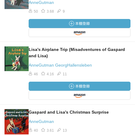
AnneGutman
50
3.68
9
Lisa's Airplane Trip (Misadventures of Gaspard
and Lisa)
AnneGutman GeorgHallensleben
46
4.16
11
Gaspard and Lisa's Christmas Surprise
AnneGutman
40
3.61
13