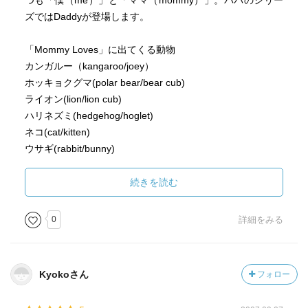
つも「僕（me）」と「ママ（mommy）」。パパのシリー
ズではDaddyが登場します。
「Mommy Loves」に出てくる動物
カンガルー（kangaroo/joey）
ホッキョクグマ(polar bear/bear cub)
ライオン(lion/lion cub)
ハリネズミ(hedgehog/hoglet)
ネコ(cat/kitten)
ウサギ(rabbit/bunny)
ネズミ(mouse/pinky)
ブタ(pig/piglet)
続きを読む
イヌ(dog/puppy)
サカナ(fish/fry)
0
詳細をみる
Kyokoさん
フォロー