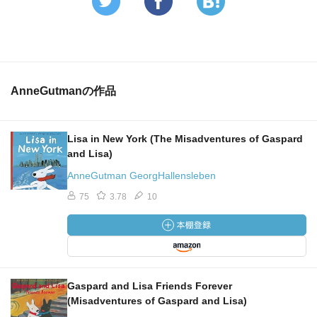
AnneGutmanの作品
Lisa in New York (The Misadventures of Gaspard
and Lisa)
AnneGutman GeorgHallensleben
75
3.78
10
Gaspard and Lisa Friends Forever
(Misadventures of Gaspard and Lisa)