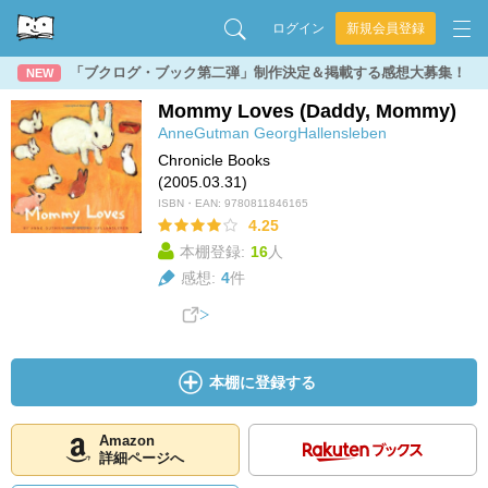
ログイン
新規会員登録
「ブクログ・ブック第二弾」制作決定＆掲載する感想大募集！
NEW
Mommy Loves (Daddy, Mommy)
AnneGutman
GeorgHallensleben
Chronicle Books
(2005.03.31)
ISBN・EAN:
9780811846165
4.25
本棚登録:
16
人
感想:
4
件
本棚に登録する
Amazon
詳細ページへ