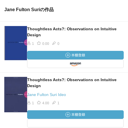
Jane Fulton Suriの作品
Thoughtless Acts?: Observations on Intuitive
Design
1
0.00
0
Thoughtless Acts?: Observations on Intuitive
Design
Jane Fulton Suri Ideo
1
4.00
1