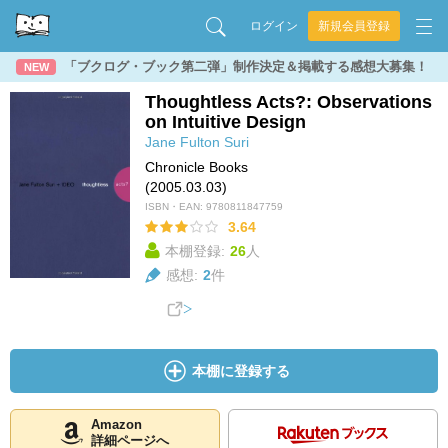
ログイン
新規会員登録
「ブクログ・ブック第二弾」制作決定＆掲載する感想大募集！
NEW
Thoughtless Acts?: Observations
on Intuitive Design
Jane Fulton Suri
Chronicle Books
(2005.03.03)
ISBN・EAN:
9780811847759
3.64
本棚登録:
26
人
感想:
2
件
本棚に登録する
Amazon
詳細ページへ