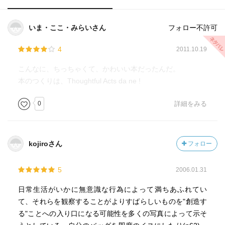
いま・ここ・みらいさん
フォロー不許可
4
2011.10.19
こんなに、ちっちゃくて、かわいい本だったんだ。
本のつくりは、Thoughtful Acts da ne !
0
詳細をみる
kojiroさん
フォロー
5
2006.01.31
日常生活がいかに無意識な行為によって満ちあふれてい
て、それらを観察することがよりすばらしいものを"創造す
る"ことへの入り口になる可能性を多くの写真によって示そ