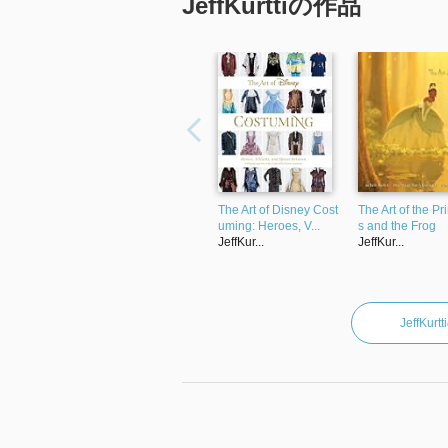
JeffKurttiの作品
The Art of Disney Cost
The Art of the Pr
uming: Heroes, V...
s and the Frog
JeffKur...
JeffKur...
JeffK