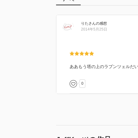
りた
さん
の感想
2014年5月25日
ああもう塔の上のラプンツェルだ
0