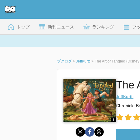
トップ
新刊ニュース
ランキング
ブ
ブクログ
>
JeffKurtti
>
The Art of Tangled (Disney
The A
JeffKurtti
Chronicle B