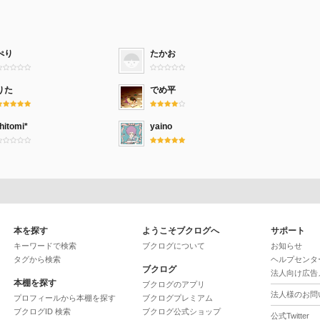
ぺり
たかお
りた
でめ平
hitomi*
yaino
本を探す
ようこそブクログへ
サポート
キーワードで検索
ブクログについて
お知らせ
タグから検索
ヘルプセンタ
ブクログ
法人向け広告
本棚を探す
ブクログのアプリ
法人様のお問
プロフィールから本棚を探す
ブクログプレミアム
ブクログID 検索
ブクログ公式ショップ
公式Twitter