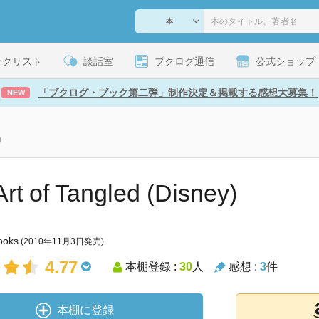
ックリスト
談話室
ブクログ通信
公式ショップ
「ブクログ・ブック第二弾」制作決定＆掲載する感想大募集！
NEW
)
rt of Tangled (Disney)
ooks
(2010年11月3日発売)
4.77
本棚登録 :
30
人
感想 :
3
件
本棚に登録