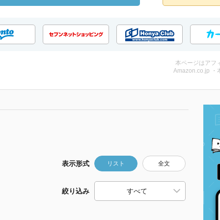
本ページはアフ
Amazon.co.jp 
表示形式
リスト
全文
絞り込み