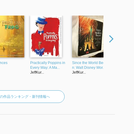
inces
Practically Poppins in
Since the World Bega
Treasure Pl
Every Way: A Ma...
n: Walt Disney Wor...
JeffKur...
JeffKur...
JeffKur...
urttiの作品ランキング・新刊情報へ