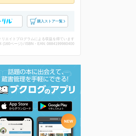
購入ストア一覧
ィリエイトプログラムによる収益を得ています
・本 (160ページ) / ISBN・EAN: 0884199980400