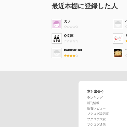
最近本棚に登録した人
カノ
Q文庫
han8sh1n0
*
本と出会う
ランキング
新刊情報
新着レビュー
ブクログ談話室
ブクログ大賞
ブクログ通信