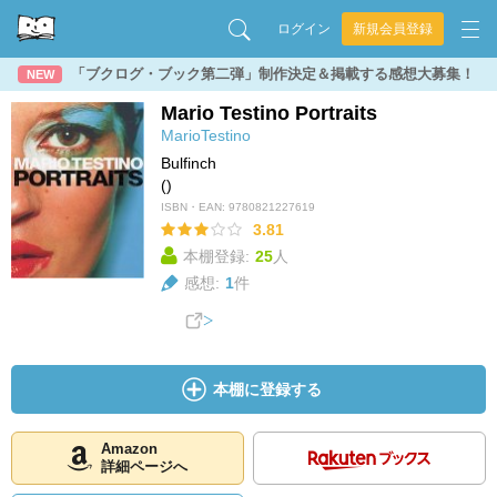
ログイン
新規会員登録
「ブクログ・ブック第二弾」制作決定＆掲載する感想大募集！
NEW
Mario Testino Portraits
MarioTestino
Bulfinch
()
ISBN・EAN:
9780821227619
3.81
本棚登録:
25
人
感想:
1
件
本棚に登録する
Amazon
詳細ページへ