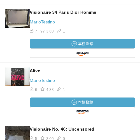
Visionaire 34 Paris Dior Homme
MarioTestino
7
3.60
1
Alive
MarioTestino
6
4.33
1
Visionaire No. 46: Uncensored
5
3.00
0