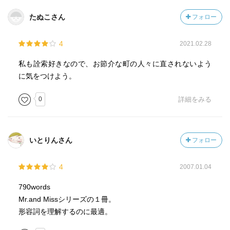
たぬこさん
フォロー
4
2021.02.28
私も詮索好きなので、お節介な町の人々に直されないよう
に気をつけよう。
0
詳細をみる
いとりんさん
フォロー
4
2007.01.04
790words
Mr.and Missシリーズの１冊。
形容詞を理解するのに最適。