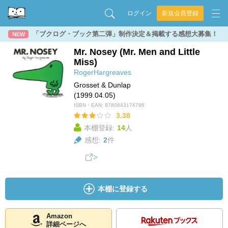
ログイン
新規会員登録
「ブクログ・ブック第二弾」制作決定＆掲載する感想大募集！
NEW
Mr. Nosey (Mr. Men and Little
Miss)
RogerHargreaves
Grosset & Dunlap
(1999.04.05)
ISBN・EAN:
9780843174786
3.38
本棚登録:
14
人
感想:
2
件
本棚に登録する
Amazon
詳細ページへ