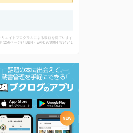
ィリエイトプログラムによる収益を得ています
書 (256ページ) / ISBN・EAN: 9780847834341