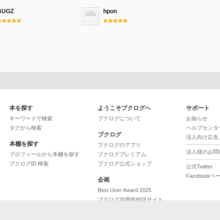
BUGZ
hpon
本を探す
ようこそブクログへ
サポート
キーワードで検索
ブクログについて
お知らせ
タグから検索
ヘルプセンタ
ブクログ
法人向け広告
本棚を探す
ブクログのアプリ
法人様のお問
プロフィールから本棚を探す
ブクログプレミアム
ブクログID 検索
ブクログ公式ショップ
公式Twitter
Facebookペ
企画
Best User Award 2025
ブクログ20周年特設サイト