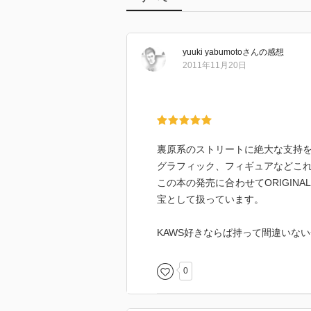
yuuki yabumoto
さん
の感想
2011年11月20日
裏原系のストリートに絶大な支持を
グラフィック、フィギュアなどこ
この本の発売に合わせてORIGINA
宝として扱っています。
KAWS好きならば持って間違いな
0