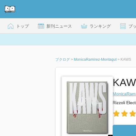
トップ
新刊ニュース
ランキング
ブ
ブクログ
>
MonicaRamirez-Montagut
>
KAWS
KAW
MonicaRami
Rizzoli Elec