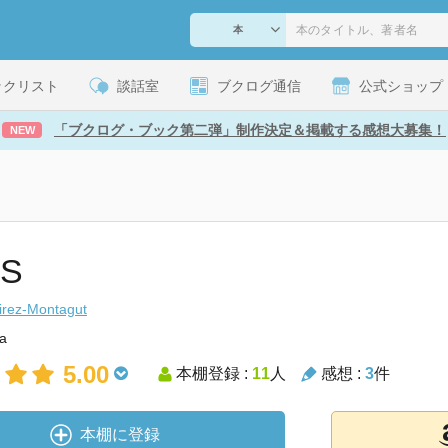
ックリスト
談話室
ブクログ通信
公式ショップ
「ブクログ・ブック第二弾」制作決定＆掲載する感想大募集！
NEW
S
rez-Montagut
ta
5.00
本棚登録 :
11
人
感想 :
3
件
本棚に登録