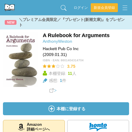
ログイン
新規会員登録
＼プレミアム会員限定／『プレゼント(新潮文庫)』をプレゼン
NEW
ト
A Rulebook for Arguments
AnthonyWeston
Hackett Pub Co Inc
(2009.01.31)
ISBN・EAN:
8601404314704
3.75
本棚登録:
11
人
感想:
1
件
本棚に登録する
Amazon
詳細ページへ