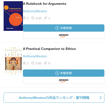
A Rulebook for Arguments
AnthonyWeston
2
0.00
1
A Practical Companion to Ethics
AnthonyWeston
1
0.00
0
AnthonyWestonの作品ランキング・新刊情報