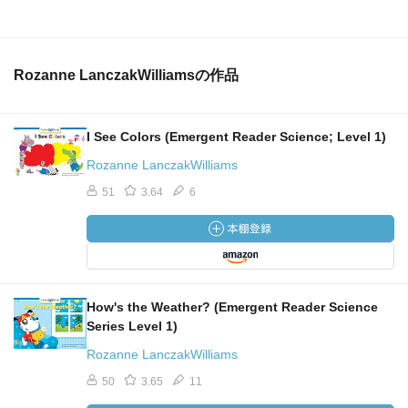
Rozanne LanczakWilliamsの作品
I See Colors (Emergent Reader Science; Level 1)
Rozanne LanczakWilliams
51
3.64
6
How's the Weather? (Emergent Reader Science
Series Level 1)
Rozanne LanczakWilliams
50
3.65
11