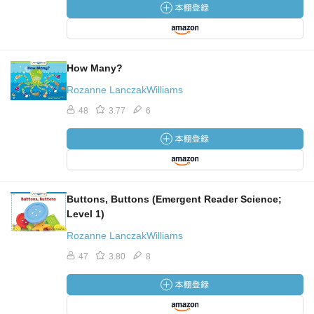
How Many?
Rozanne LanczakWilliams
48
3.77
6
Buttons, Buttons (Emergent Reader Science;
Level 1)
Rozanne LanczakWilliams
47
3.80
8