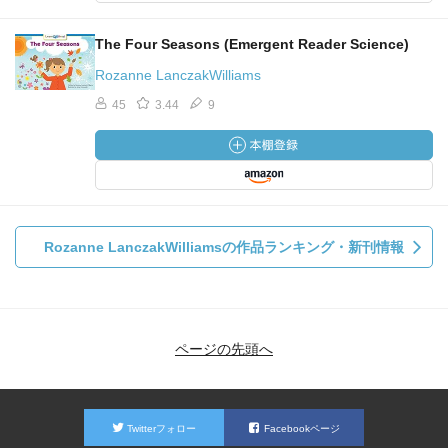
The Four Seasons (Emergent Reader Science)
Rozanne LanczakWilliams
45
3.44
9
Rozanne LanczakWilliamsの作品ランキング・新刊情報
ページの先頭へ
Twitterフォロー
Facebookページ