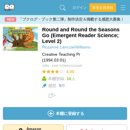
ログイン
新規会員登録
「ブクログ・ブック第二弾」制作決定＆掲載する感想大募集！
NEW
Round and Round the Seasons
Go (Emergent Reader Science;
Level 2)
Rozanne LanczakWilliams
Creative Teaching Pr
(1994.03.01)
ISBN・EAN:
9780916119409
4.00
本棚登録:
16
人
感想:
5
件
本棚に登録する
Amazon