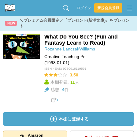
ログイン
新規会員登録
＼プレミアム会員限定／『プレゼント(新潮文庫)』をプレゼン
NEW
ト
What Do You See? (Fun and
Fantasy Learn to Read)
Rozanne LanczakWilliams
Creative Teaching Pr
(1998.01.01)
ISBN・EAN:
9780916119591
3.50
本棚登録:
11
人
感想:
4
件
本棚に登録する
Amazon