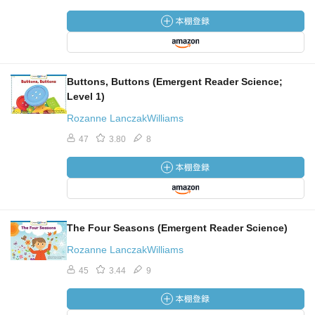
Buttons, Buttons (Emergent Reader Science;
Level 1)
Rozanne LanczakWilliams
47
3.80
8
The Four Seasons (Emergent Reader Science)
Rozanne LanczakWilliams
45
3.44
9