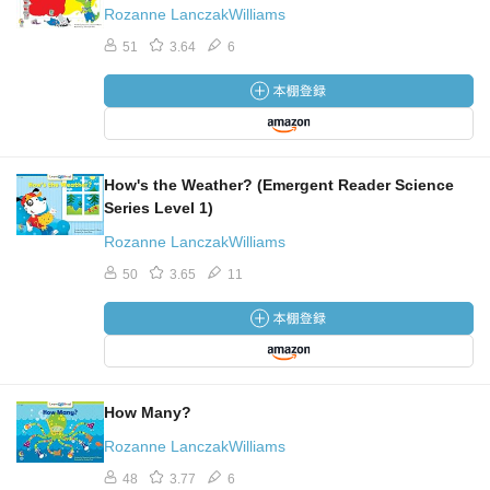
Rozanne LanczakWilliams
51
3.64
6
How's the Weather? (Emergent Reader Science
Series Level 1)
Rozanne LanczakWilliams
50
3.65
11
How Many?
Rozanne LanczakWilliams
48
3.77
6