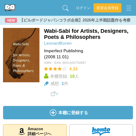
ログイン
新規会員登録
【ビルボードジャパンコラボ企画】2026年上半期話題作を考察
NEW
Wabi-Sabi for Artists, Designers,
Poets & Philosophers
LeonardKoren
Imperfect Publishing
(2008.11.01)
ISBN・EAN:
8601400754887
4.33
本棚登録:
10
人
感想:
1
件
本棚に登録する
Amazon
詳細ページへ