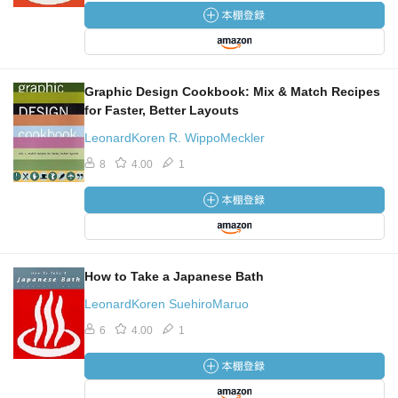
Graphic Design Cookbook: Mix & Match Recipes
for Faster, Better Layouts
LeonardKoren R. WippoMeckler
8
4.00
1
How to Take a Japanese Bath
LeonardKoren SuehiroMaruo
6
4.00
1