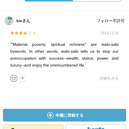
kieさん
フォロー不許可
4
2018.12.31
'"Material poverty, spiritual richness" are wabi-sabi
bywords. In other words, wabi-sabi tells us to stop our
preoccupation with success--wealth, status, power, and
luxury--and enjoy the unencumbered life.'
0
詳細をみる
本棚に登録する