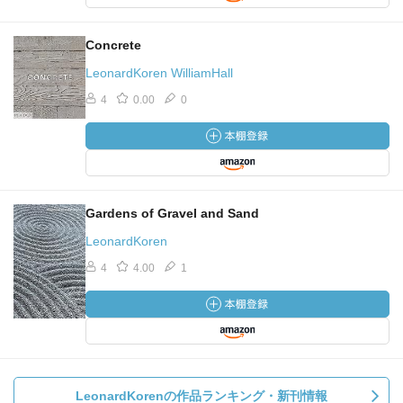
Concrete
LeonardKoren WilliamHall
4
0.00
0
Gardens of Gravel and Sand
LeonardKoren
4
4.00
1
LeonardKorenの作品ランキング・新刊情報