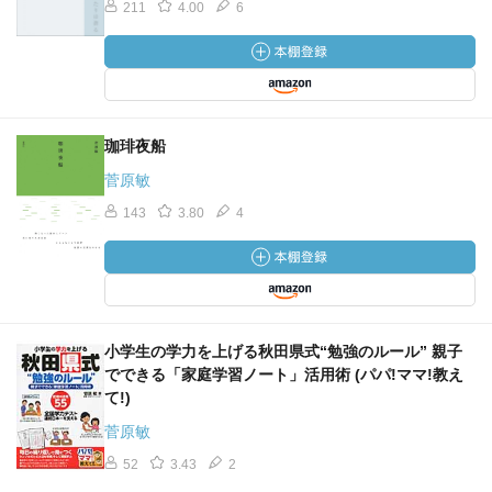
211
4.00
6
珈琲夜船
菅原敏
143
3.80
4
小学生の学力を上げる秋田県式“勉強のルール” 親子
でできる「家庭学習ノート」活用術 (パパ!ママ!教え
て!)
菅原敏
52
3.43
2