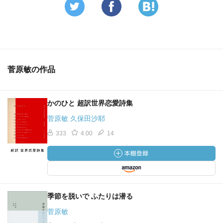
菅原敏の作品
かのひと 超訳世界恋愛詩集
菅原敏 久保田沙耶
333
4.00
14
季節を脱いで ふたりは潜る
菅原敏