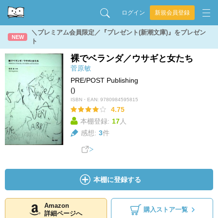
ログイン
新規会員登録
＼プレミアム会員限定／『プレゼント(新潮文庫)』をプレゼン
NEW
ト
裸でベランダ／ウサギと女たち
菅原敏
PRE/POST Publishing
()
ISBN・EAN:
9780984595815
4.75
本棚登録:
17
人
感想:
3
件
本棚に登録する
Amazon
購入ストア一覧
詳細ページへ