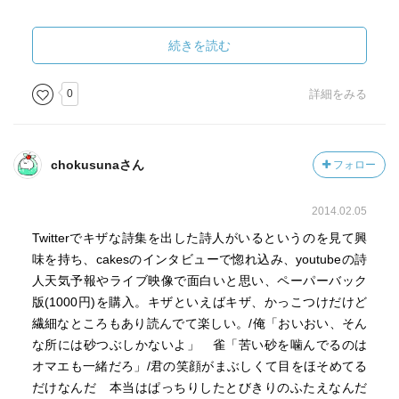
原宿ブックカフェ公式サイト
http://www.bsfuji.tv/hjbookcafe/index.html
続きを読む
http://nestle.jp/entertain/bookcafe/
0
詳細をみる
chokusunaさん
フォロー
2014.02.05
Twitterでキザな詩集を出した詩人がいるというのを見て興
味を持ち、cakesのインタビューで惚れ込み、youtubeの詩
人天気予報やライブ映像で面白いと思い、ペーパーバック
版(1000円)を購入。キザといえばキザ、かっこつけだけど
繊細なところもあり読んでて楽しい。/俺「おいおい、そん
な所には砂つぶしかないよ」 雀「苦い砂を噛んでるのは
オマエも一緒だろ」/君の笑顔がまぶしくて目をほそめてる
だけなんだ 本当はぱっちりしたとびきりのふたえなんだ