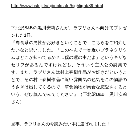
http://www.bsfuji.tv/hjbookcafe/highlight/39.html
下北沢B&Bの黒川安莉さんが、ラブリさんへ向けてプレゼ
ンした1冊。
『肉食系の男性がお好きということで、こちらをご紹介し
たいなと思いました。「このへんで一番近いプラネタリウ
ムはどこか知ってるか？…僕の瞳の中だよ」というキザな
セリフがあるんですけれども、そういう主人公の詩集で
す。また、ラブリさんは村上春樹作品がお好きだというこ
とで、その村上春樹作品に近い雰囲気の色気をこの物語の
うさぎは出してくるので、草食動物が肉食な恋愛をすると
いう、ぜひ読んでみてください』（下北沢B&B 黒川安莉
さん）
見事、ラブリさんの今読みたい本に選ばれました！