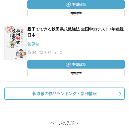
親子でできる秋田県式勉強法 全国学力テスト7年連続
日本一
菅原敏
26
3.86
2
菅原敏の作品ランキング・新刊情報
ページの先頭へ