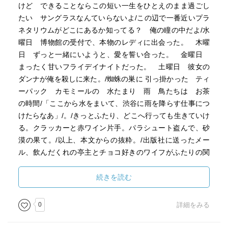
けど できることならこの短い一生をひとえのまま過ごし
たい サングラスなんていらないよ/この辺で一番近いプラ
ネタリウムがどこにあるか知ってる？ 俺の瞳の中だよ/水
曜日 博物館の受付で、本物のレディに出会った。 木曜
日 ずっと一緒にいようと、愛を誓い合った。 金曜日
まったく甘いフライデイナイトだった。 土曜日 彼女の
ダンナが俺を殺しに来た。/蜘蛛の巣に 引っ掛かった ティ
ーパック カモミールの 水たまり 雨 鳥たちは お茶
の時間/「ここから水をまいて、渋谷に雨を降らす仕事につ
けたらなあ」/。/きっとふたり、どこへ行っても生きていけ
る。クラッカーと赤ワイン片手。パラシュート盗んで、砂
漠の果て。/以上、本文からの抜粋。/出版社に送ったメー
ル、飲んだくれの亭主とチョコ好きのワイフがふたりの関
係を改善しようとウイスキーボンボンを開発したけど、ふ
たりで日がな銀紙をむきむき酔っぱらいつづけて、悲惨な
続きを読む
結末に、という話しも印象に残る。
0
詳細をみる