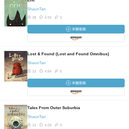
Eric
ShaunTan
38
4.55
3
Lost & Found (Lost and Found Omnibus)
ShaunTan
33
4.64
6
Tales From Outer Suburbia
ShaunTan
31
4.09
4