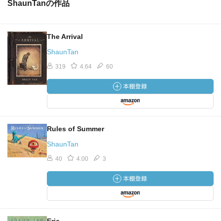
ShaunTanの作品
The Arrival
ShaunTan
319
4.64
60
Rules of Summer
ShaunTan
40
4.00
3