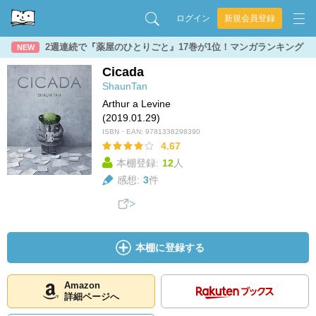
ログイン
新規会員登録
2週連続で『薬屋のひとりごと』17巻が1位！マンガランキング
NEW
Cicada
ShaunTan
Arthur a Levine
(2019.01.29)
ISBN・EAN:
9781338298390
4.67
本棚登録:
12
人
感想:
3
件
本棚に登録する
Amazon
詳細ページへ