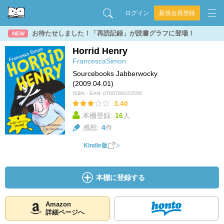
ログイン
新規会員登録
お待たせしました！「再読記録」が読書グラフに登場！
NEW
Horrid Henry
FrancescaSimon
Sourcebooks Jabberwocky
(2009.04.01)
ISBN・EAN:
0760789223556
3.40
本棚登録:
16
人
感想:
4
件
Kindle版
本棚に登録する
Amazon
詳細ページへ