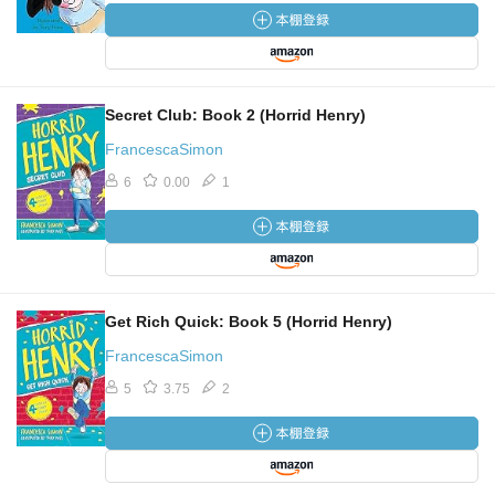
Secret Club: Book 2 (Horrid Henry)
FrancescaSimon
6
0.00
1
Get Rich Quick: Book 5 (Horrid Henry)
FrancescaSimon
5
3.75
2