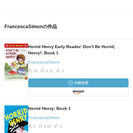
FrancescaSimonの作品
Horrid Henry Early Reader: Don't Be Horrid,
Henry!: Book 1
FrancescaSimon
10
4.33
3
Horrid Henry: Book 1
FrancescaSimon
8
4.00
2