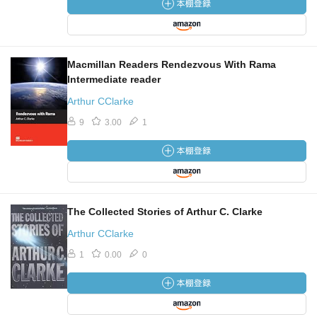
Macmillan Readers Rendezvous With Rama
Intermediate reader
Arthur CClarke
9
3.00
1
The Collected Stories of Arthur C. Clarke
Arthur CClarke
1
0.00
0