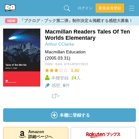
ログイン
新規会員登録
「ブクログ・ブック第二弾」制作決定＆掲載する感想大募集！
NEW
Macmillan Readers Tales Of Ten
Worlds Elementary
Arthur CClarke
Macmillan Education
(2005.03.31)
ISBN・EAN:
9781405072823
3.80
本棚登録:
24
人
感想:
6
件
本棚に登録する
Amazon
詳細ページへ