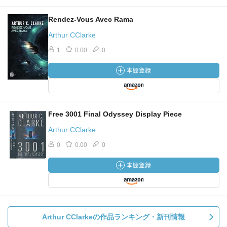
Rendez-Vous Avec Rama
Arthur CClarke
1
0.00
0
Free 3001 Final Odyssey Display Piece
Arthur CClarke
0
0.00
0
Arthur CClarkeの作品ランキング・新刊情報