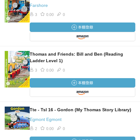
Farshore
3
0.00
0
Thomas and Friends: Bill and Ben (Reading
Ladder Level 1)
3
0.00
0
Tte - Tsl 16 - Gordon (My Thomas Story Library)
Egmont Egmont
2
0.00
0