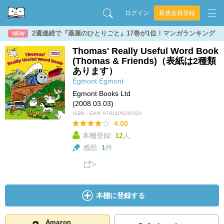
ログイン
新規会員登録
2週連続で『薬屋のひとりごと』17巻が1位！マンガランキング
NEW
Thomas' Really Useful Word Book
(Thomas & Friends)（表紙は2種類
あります）
Egmont
Egmont
Egmont Books Ltd
(2008.03.03)
ISBN・EAN:
9781405240321
4.00
本棚登録:
12
人
感想:
1
件
本棚に登録する
Amazon