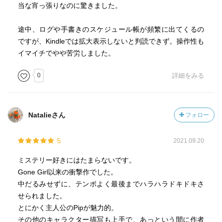
当な宵っ張りなのに驚きました。
途中、ログや手書きのスケジュール帳が頻繁に出てくるの
ですが、Kindleでは拡大表示しないと判読できず。操作性も
イマイチでやや苦労しました。
0
詳細をみる
Natalieさん
フォロー
5
2021.09.20
ミステリー好きにはたまらないです。
Gone Girl以来の衝撃作でした。
中だるみせずに、テンポよく最後までハラハラドキドキさ
せられました。
とにかく主人公のPipが魅力的。
その他のキャラクター描写も上手で、あっという間に作者