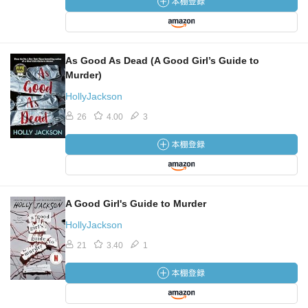
As Good As Dead (A Good Girl’s Guide to
Murder)
HollyJackson
26
4.00
3
A Good Girl's Guide to Murder
HollyJackson
21
3.40
1