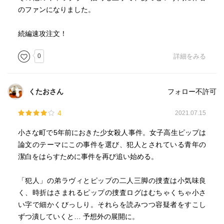
のファンになりました。
続編速攻注文！
0
詳細をみる
くたおさん
フォロー不許可
4
2021.07.15
小さな町で5年前におきた少女殺人事件。女子高生ピップは
論文のテーマにこの事件を選び、犯人とされている青年の
潔白をはらすために事件を再び追い始める。
「犯人」の弟ラヴィとピップの二人三脚の捜査は小気味良
く、時折はさまれるピップの捜査ログはむちゃくちゃ小さ
い字で細かくびっしり。それらを読みつつ容疑者をすこし
ずつ潰していくと… 予想外の展開に。