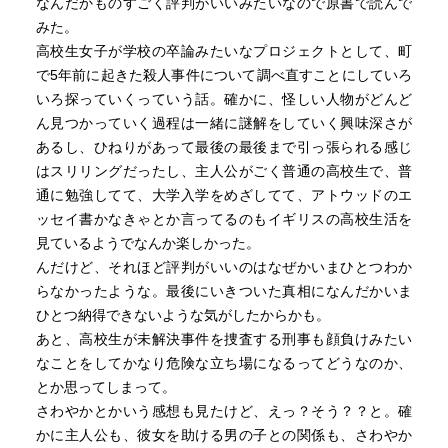
なんだかものすごく評判がいいみたいなので原書で読んで
みた。
高校生女子が学校の卒論みたいなプロジェクトとして、町
で5年前に起きた殺人事件について調べ直すことにしていろ
いろ探っていくっていう話。確かに、怪しい人物がどんど
ん見つかっていく過程は一緒に謎解をしていく興味深さが
あるし、ひねりがあって最後の最後まで引っ張られる感じ
はスリリングだったし、主人公がごく普通の高校生で、普
通に勉強してて、大学入学をめざしてて、アトウッドのエ
ッセイ書かなきゃとか言ってるのもイギリスの高校生活を
見ているようでなんか楽しかった。
んだけど、それほど評判がいいのはなぜかいまひとつわか
らなかったような。最後にいきついた真相になんだかいま
ひとつ納得できないような気がしたからかも。
あと、高校生が未解決事件を捜査する刑事も顔負けみたい
なことをしてかなり危険な立ち場になるってどうなのか、
とか思ってしまって。
さわやかとかいう感想も見たけど、えっ？そう？？と。確
かに主人公も、彼女を助ける男の子との関係も、さわやか