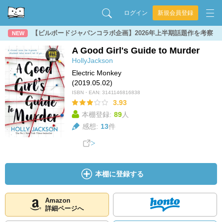
ログイン
新規会員登録
【ビルボードジャパンコラボ企画】2026年上半期話題作を考察
NEW
A Good Girl's Guide to Murder
HollyJackson
Electric Monkey
(2019.05.02)
ISBN・EAN:
3141146816838
3.93
本棚登録:
89
人
感想:
13
件
本棚に登録する
Amazon
詳細ページへ