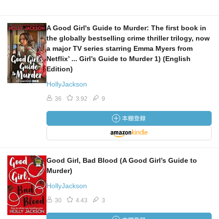
A Good Girl's Guide to Murder: The first book in
the globally bestselling crime thriller trilogy, now
a major TV series starring Emma Myers from
Netflix’ ... Girl’s Guide to Murder 1) (English
Edition)
HollyJackson
36
3.92
9
Good Girl, Bad Blood (A Good Girl’s Guide to
Murder)
HollyJackson
30
4.43
3