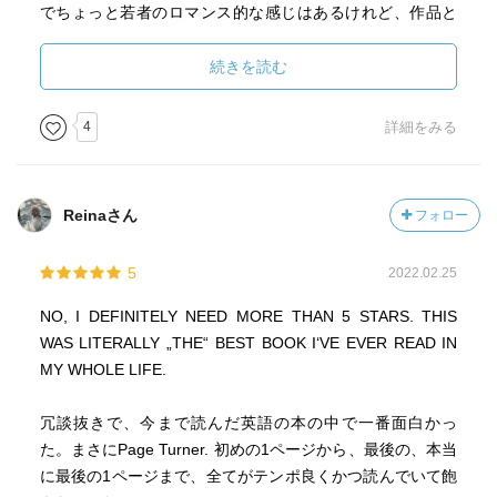
でちょっと若者のロマンス的な感じはあるけれど、作品と
しての読後感はわりと悪い気がしたんだけど。やっぱりわ
たしは真相に納得していないのかも。
続きを読む
この作品、どうやら三部作で続きがあるみたい。でも、三
4
詳細をみる
作目がよくなかったっていう感想も見てしまって……。
あと、キンドルで読んだら、本文と、レポートの書式にな
っている文とか、ラインのやりとりの画像とか、文字の大
Reinaさん
フォロー
きさがすごく変わるのが読みにくかった。ラインの文なん
て全然見えなくて拡大鏡使ったわ。。。
5
2022.02.25
NO, I DEFINITELY NEED MORE THAN 5 STARS. THIS
WAS LITERALLY „THE“ BEST BOOK I‘VE EVER READ IN
MY WHOLE LIFE.
冗談抜きで、今まで読んだ英語の本の中で一番面白かっ
た。まさにPage Turner. 初めの1ページから、最後の、本当
に最後の1ページまで、全てがテンポ良くかつ読んでいて飽