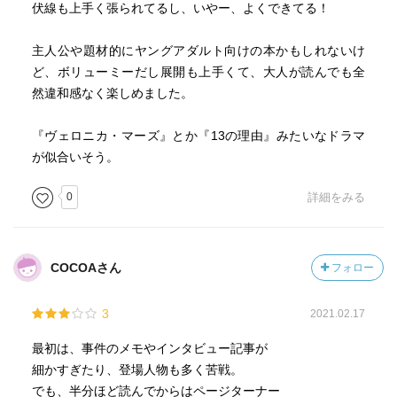
伏線も上手く張られてるし、いやー、よくできてる！
主人公や題材的にヤングアダルト向けの本かもしれないけ
ど、ボリューミーだし展開も上手くて、大人が読んでも全
然違和感なく楽しめました。
『ヴェロニカ・マーズ』とか『13の理由』みたいなドラマ
が似合いそう。
0
詳細をみる
COCOAさん
フォロー
3
2021.02.17
最初は、事件のメモやインタビュー記事が
細かすぎたり、登場人物も多く苦戦。
でも、半分ほど読んでからはページターナー