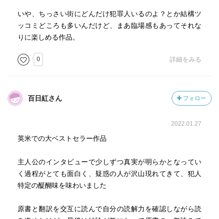
いや、ちっさい街にどんだけ犯罪人いるのよ？とか結構ツ
ッコミどころも多いんだけど、まあ臨場感もあってそれな
りに楽しめる作品。
0
詳細をみる
百日紅さん
フォロー
2022.01.27
英米での大ベストセラー作品
主人公のインタビューで少しずつ真実が明らかとなってい
く過程がとても面白く、疑惑の人が沢山現れてきて、犯人
特定の醍醐味を味わいました
原書と翻訳を交互に読んで自分の読解力を確認しながら読