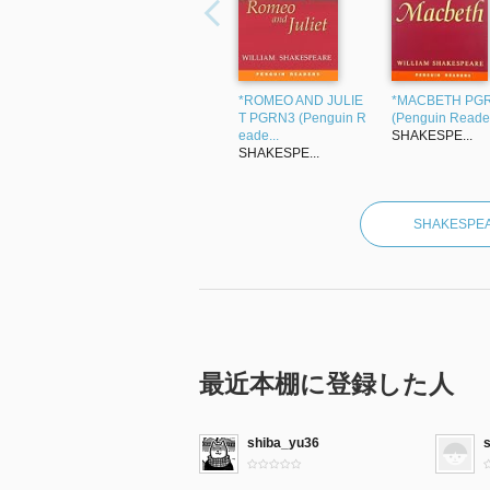
*ROMEO AND JULIE
*MACBETH PG
T PGRN3 (Penguin R
(Penguin Reade
eade...
SHAKESPE...
SHAKESPE...
SHAKES
最近本棚に登録した人
shiba_yu36