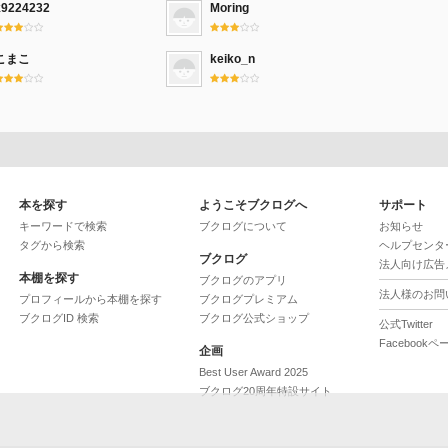
k9224232
Moring
こまこ
keiko_n
本を探す
ようこそブクログへ
サポート
キーワードで検索
ブクログについて
お知らせ
タグから検索
ヘルプセンタ
ブクログ
法人向け広告
本棚を探す
ブクログのアプリ
法人様のお問
プロフィールから本棚を探す
ブクログプレミアム
ブクログID 検索
ブクログ公式ショップ
公式Twitter
Facebookペ
企画
Best User Award 2025
ブクログ20周年特設サイト