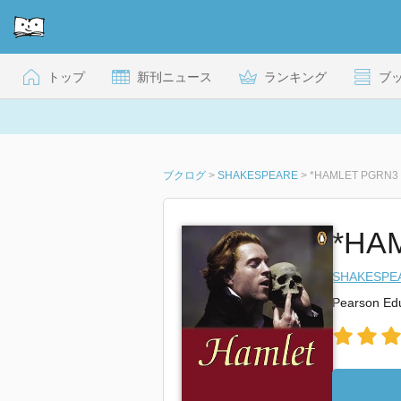
トップ
新刊ニュース
ランキング
ブ
ブクログ
>
SHAKESPEARE
>
*HAMLET PGRN3 (
*HAM
SHAKESPE
Pearson Ed