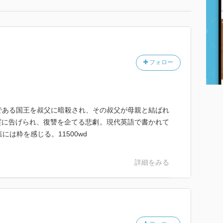
フォロー
父親である国王を叔父に暗殺され、その叔父が母親と結ばれ
霊に告げられ、復讐を企てる悲劇。現代英語で書かれて
には粋を感じる。11500wd
詳細をみる