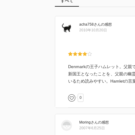
すべて
acha758
さん
の感想
2010年10月20日
Denmarkの王子ハムレット。
新国王となったことを、父親の幽
いるため読みやすい。Hamletの言葉
0
Moring
さん
の感想
2007年6月25日