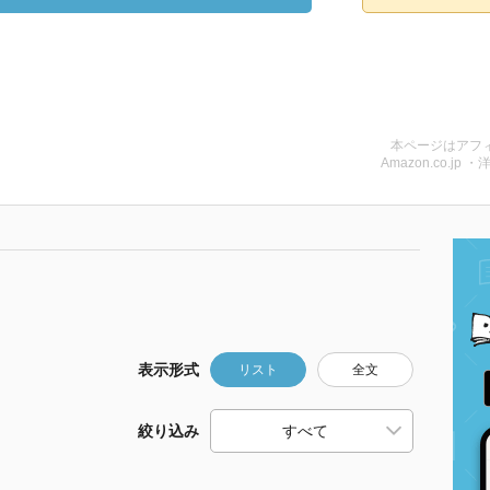
本ページはアフ
Amazon.co.jp ・
表示形式
リスト
全文
絞り込み