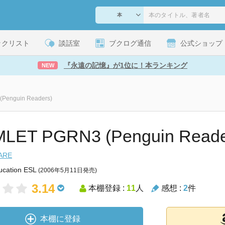
ックリスト
談話室
ブクログ通信
公式ショップ
『永遠の記憶』が1位に！本ランキング
NEW
Penguin Readers)
LET PGRN3 (Penguin Reade
ARE
ucation ESL
(2006年5月11日発売)
3.14
本棚登録 :
11
人
感想 :
2
件
本棚に登録