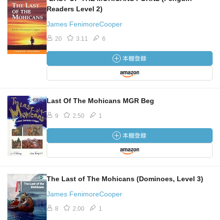
Readers Level 2)
James FenimoreCooper
20
3.11
6
Last Of The Mohicans MGR Beg
9
2.50
1
The Last of The Mohicans (Dominoes, Level 3)
James FenimoreCooper
8
2.00
1