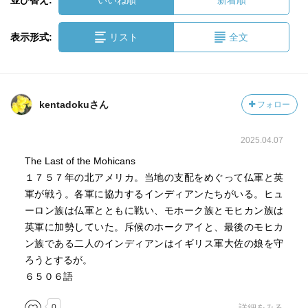
並び替え:
いいね順
新着順
表示形式:
リスト
全文
kentadokuさん
フォロー
2025.04.07
The Last of the Mohicans
１７５７年の北アメリカ。当地の支配をめぐって仏軍と英
軍が戦う。各軍に協力するインディアンたちがいる。ヒュ
ーロン族は仏軍とともに戦い、モホーク族とモヒカン族は
英軍に加勢していた。斥候のホークアイと、最後のモヒカ
ン族である二人のインディアンはイギリス軍大佐の娘を守
ろうとするが。
６５０６語
0
詳細をみる