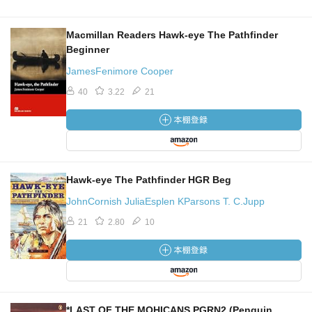
Macmillan Readers Hawk-eye The Pathfinder
Beginner
JamesFenimore Cooper
40
3.22
21
Hawk-eye The Pathfinder HGR Beg
JohnCornish JuliaEsplen KParsons T. C.Jupp
21
2.80
10
*LAST OF THE MOHICANS PGRN2 (Penguin