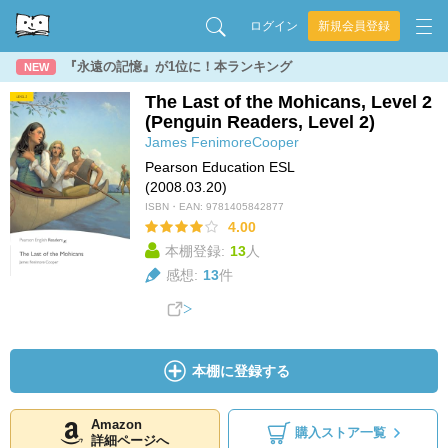
ログイン
新規会員登録
『永遠の記憶』が1位に！本ランキング
NEW
The Last of the Mohicans, Level 2
(Penguin Readers, Level 2)
James FenimoreCooper
Pearson Education ESL
(2008.03.20)
ISBN・EAN:
9781405842877
4.00
本棚登録:
13
人
感想:
13
件
本棚に登録する
Amazon
購入ストア一覧
詳細ページへ