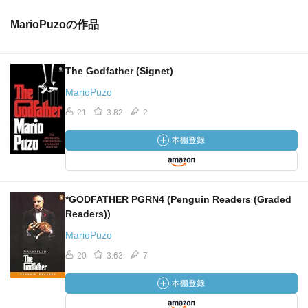
MarioPuzoの作品
The Godfather (Signet)
MarioPuzo
21
3.82
2
*GODFATHER PGRN4 (Penguin Readers (Graded
Readers))
MarioPuzo
20
3.63
7