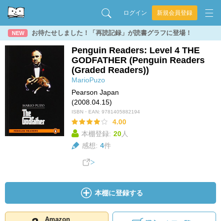
ログイン
新規会員登録
お待たせしました！「再読記録」が読書グラフに登場！
NEW
Penguin Readers: Level 4 THE
GODFATHER (Penguin Readers
(Graded Readers))
MarioPuzo
Pearson Japan
(2008.04.15)
ISBN・EAN:
9781405882194
4.00
本棚登録:
20
人
感想:
4
件
本棚に登録する
Amazon