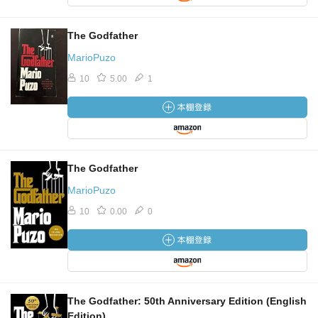
The Godfather
MarioPuzo
10
5.00
1
The Godfather
MarioPuzo
10
0.00
0
The Godfather: 50th Anniversary Edition (English
Edition)