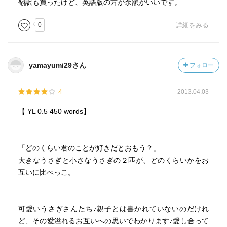
翻訳も買ったけど、英語版の方が余韻がいいです。
0
詳細をみる
yamayumi29さん
フォロー
4
2013.04.03
【 YL 0.5 450 words】
「どのくらい君のことが好きだとおもう？」
大きなうさぎと小さなうさぎの２匹が、どのくらいかをお
互いに比べっこ。
可愛いうさぎさんたち♪親子とは書かれていないのだけれ
ど、その愛溢れるお互いへの思いでわかります♪愛し合って