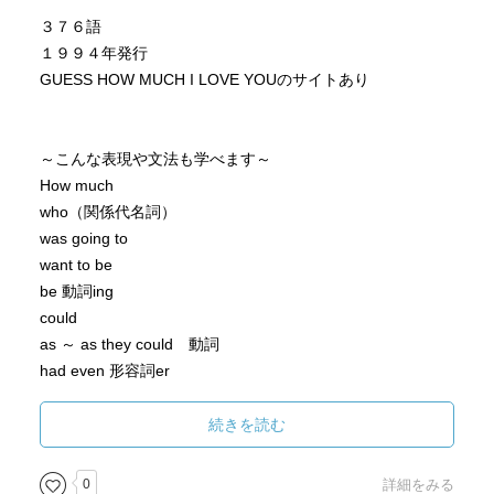
３７６語
１９９４年発行
GUESS HOW MUCH I LOVE YOUのサイトあり
～こんな表現や文法も学べます～
How much
who（関係代名詞）
was going to
want to be
be 動詞ing
could
as ～ as they could 動詞
had even 形容詞er
as ～ as I can 動詞
all the way
続きを読む
too ～ to
be 形容詞er than～
0
詳細をみる