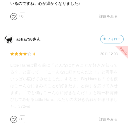
いるのですね。心が温かくなりました♪
0
詳細をみる
acha758さん
フォロー
4
2011.12.03
Little Hareは寝る前に「どんなにきみことが好きか知って
る？」と言って、「こーんなに好きなんだよ！」と両手を
いっぱい広げてみせました。すると、Big Hareも「でも僕
はこーんなにきみのことが好きだよ」と両手を広げてみせ
ます。「でも僕はこーんなに好きなんだ！」と精一杯背伸
びしてみせるLittle Hare。ふたりの大好き合戦が始まりまし
た。372wd
0
詳細をみる