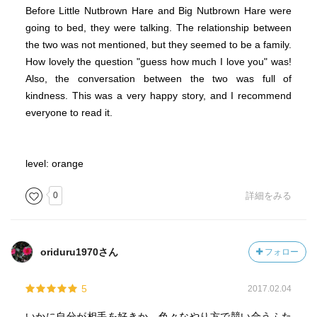
Before Little Nutbrown Hare and Big Nutbrown Hare were
going to bed, they were talking. The relationship between
the two was not mentioned, but they seemed to be a family.
How lovely the question "guess how much I love you" was!
Also, the conversation between the two was full of
kindness. This was a very happy story, and I recommend
everyone to read it.
level: orange
0
詳細をみる
oriduru1970さん
フォロー
5
2017.02.04
いかに自分が相手を好きか、色々なやり方で競い合うふた