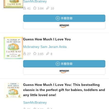
SamMcBratney
41
3.84
10
Guess How Much I Love You
Mcbratney Sam Jeram Anita
27
3.65
8
Guess How Much I Love You: This bestselling
classic is the perfect gift for babies, toddlers and
any little loved one!
SamMcBratney