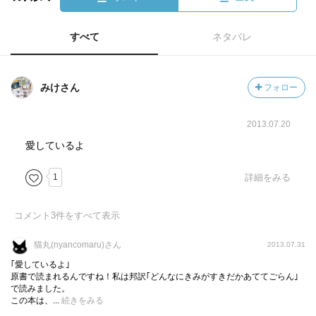
すべて
ネタバレ
みけさん
フォロー
2013.07.20
愛しているよ
1
詳細をみる
コメント
3
件をすべて表示
猫丸(nyancomaru)さん
2013.07.31
｢愛しているよ｣
原書で読まれるんですね！私は邦訳｢どんなにきみがすきだかあててごらん｣
で読みました。
この本は、...
続きをみる