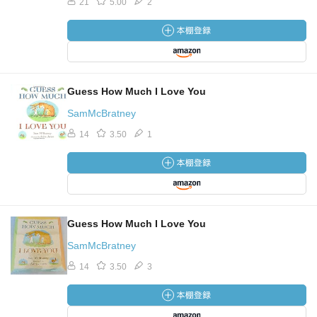
21
5.00
2
Guess How Much I Love You
SamMcBratney
14
3.50
1
Guess How Much I Love You
SamMcBratney
14
3.50
3