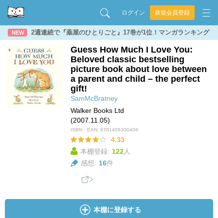
ログイン
新規会員登録
2週連続で『薬屋のひとりごと』17巻が1位！マンガランキング
NEW
Guess How Much I Love You:
Beloved classic bestselling
picture book about love between
a parent and child – the perfect
gift!
SamMcBratney
Walker Books Ltd
(2007.11.05)
ISBN・EAN:
9781406300406
4.33
本棚登録:
122
人
感想:
16
件
本棚に登録する