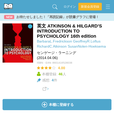
ログイン
新規会員登録
お待たせしました！「再読記録」が読書グラフに登場！
NEW
英文 ATKINSON & HILGARD’S
INTRODUCTION TO
PSYCHOLOGY 16th edition
BarbaraL.Fredrickson
GeoffreyR.Loftus
RichardC.Atkinson
SusanNolen-Hoeksema
センゲージ・ラーニング
(2014.04.06)
ISBN・EAN:
8601416528038
4.00
本棚登録:
46
人
感想:
4
件
本棚に登録する