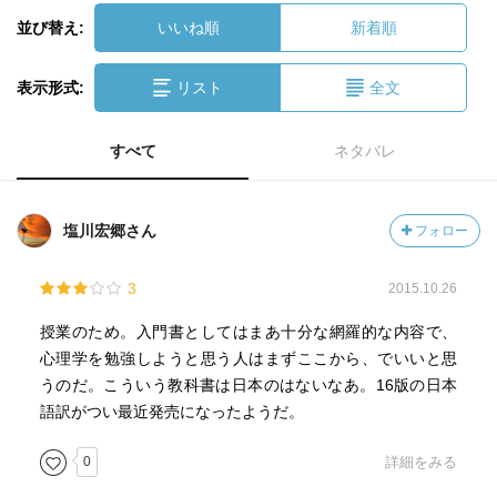
並び替え:
いいね順
新着順
表示形式:
リスト
全文
すべて
ネタバレ
塩川宏郷さん
フォロー
3
2015.10.26
授業のため。入門書としてはまあ十分な網羅的な内容で、
心理学を勉強しようと思う人はまずここから、でいいと思
うのだ。こういう教科書は日本のはないなあ。16版の日本
語訳がつい最近発売になったようだ。
0
詳細をみる