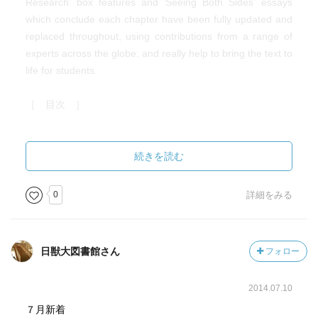
Research' box features and 'Seeing Both Sides' essays
which conclude each chapter have been fully updated and
replaced throughout, using contributions from a range of
experts across the globe, and really help to bring the text to
life for students.
［ 目次 ］
［ 問題提起 ］
続きを読む
0
詳細をみる
［ 結論 ］
日獣大図書館さん
フォロー
［ コメント ］
2014.07.10
［ 読了した日 ］
７月新着