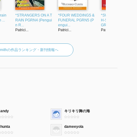
rain
*STRANGERS ON A T
*FOUR WEDDINGS &
*SWEET VALLEY HI
 ...
RAIN PGRN4 (Pengui
FUNERAL PGRN5 (P
H-STOLEN DIARY P
n R...
engui...
GRN2 ...
Patrici...
Patrici...
Patrici...
Highsmithの作品ランキング・新刊情報へ
sandy
キリキリ舞の海
shunta
dameeyola