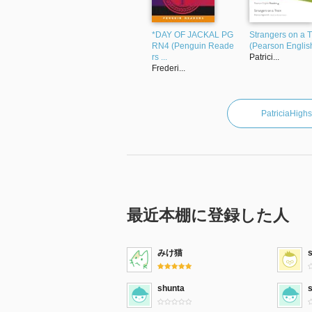
*DAY OF JACKAL PG
Strangers on a T
RN4 (Penguin Reade
(Pearson English
rs ...
Patrici...
Frederi...
Patricia
最近本棚に登録した人
みけ猫
shunta