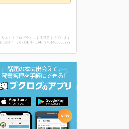
ィリエイトプログラムによる収益を得ています
書 (320ページ) / ISBN・EAN: 9781408808979