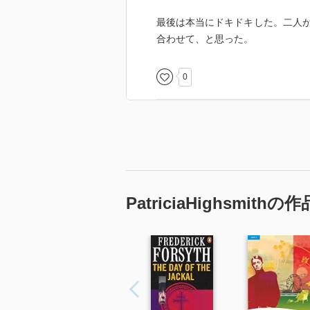
ちなみに、この本の英語は辞書い
最後は本当にドキドキした。二人
合わせて、と思った。
あまりにおもしろかったので、が
名前でググってみたら、「パトリ
0
（2023年）に公開されていた。
見たいー！
映画のトレーラーを見たら、冒頭
ーティっぽいところがあるなぁと
不思議な緊張感に満ちていて、次
その映画のもとになった日記「Patricia High
5」も読みたいなぁ。
PatriciaHighsmithの作
でも、図書館にはきっとないよね