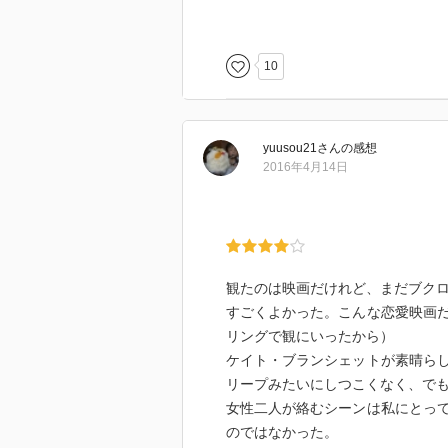
ハイスミスだからミステリーなん
ンの恋愛小説だった。
1951年出版の小説だが、当時は
10
出された、とご本人によるあとが
るとまあ誰でもそうしただろうと
yuusou21
さん
の感想
しかし私が考えるレズビアン小説
2016年4月14日
本ではなくて、普通に普遍的なこ
私は女の人に恋愛感情を抱いたこ
べてのエピソードと心の動きが自
そして、50年代の小説なのに、全
すよ！
観たのは映画だけれど、まだブク
すごくよかった。こんな恋愛映画
もちろん、ディテールは時代を反
リングで観にいったから）
パスパ吸うところとか、電話とか
ケイト・ブランシェットが素晴ら
描写については読んでいて全く違
リープみたいにしつこくなく、で
私は英語はネイティブレベルから
女性二人が絡むシーンは私にとっ
感じるのかもしれないけれど。
のではなかった。