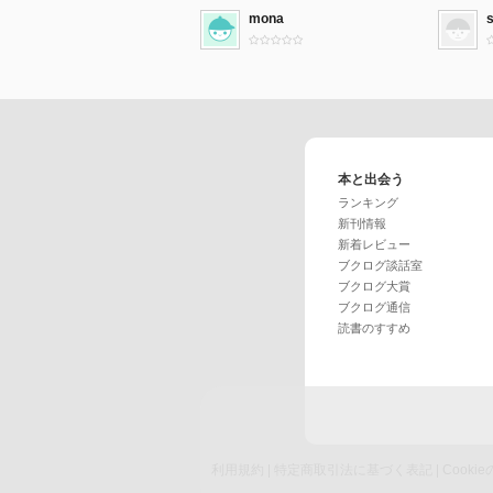
mona
本と出会う
ランキング
新刊情報
新着レビュー
ブクログ談話室
ブクログ大賞
ブクログ通信
読書のすすめ
利用規約
|
特定商取引法に基づく表記
|
Cook