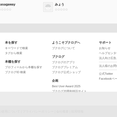
sasagaway
みょう
本を探す
ようこそブクログへ
サポート
キーワードで検索
ブクログについて
お知らせ
タグから検索
ヘルプセンタ
ブクログ
法人向け広告
本棚を探す
ブクログのアプリ
法人様のお問
プロフィールから本棚を探す
ブクログプレミアム
ブクログID 検索
ブクログ公式ショップ
公式Twitter
Facebookペ
企画
Best User Award 2025
ブクログ20周年特設サイト
ieの使用について
|
プライバシーポリシー
|
会社概要
|
採用情報