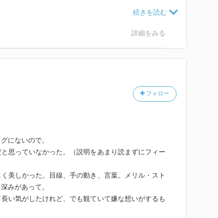
だろう、くらいに思って読み始めてビックリ。レズビア
いろいろ考えた結果、別のペンネームで別の出版社から
詳細をみる
きに事情がさらりと書かれていたが、時代と内容を考え
思う。
とは全然違って、別にレズビアンの人だけが共感できる
とが書かれていた。狭い本では全くない。
フォロー
とは一度もないが、主人公には完全に感情移入して、す
然に感じられた。
然古く感じないのが驚き。和暦で言えば、昭和26年で
ログにないので。
だと思っていなかった。（説明をあまり読まずにフィー
映していて、昔の話だと分かるけど（やたらタバコをス
、車やNYの描写とか、起こる事件とか）、でも、心理
しく美しかった。目線、手の動き、言葉。メリル・スト
和感を感じなかった。
も深みがあって。
は程遠いので、もしかしたらネイティブが読むと古臭く
て長い気がしたけれど、でも観ていて嫌な想いがするも