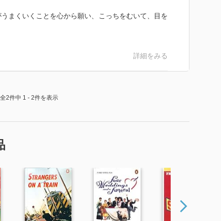
らずで平易なので、多読にはおすすめです。
がうまくいくことを心から願い、こっちをむいて、目を
ぜんこのハイスミスという人に興味が出た。
シア・ハイスミスに恋して」という伝記映画が割と最近
詳細をみる
で「カポーティも認めた才能」ってあって、確かにカポ
思った。どこがとうまく言えないのだけど。
全2件中 1 - 2件を表示
々読んでしまうというだけの共通点かも？
smith: Her Diaries and Notebooks: 1941-199
品
。