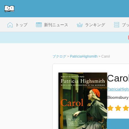
トップ
新刊ニュース
ランキング
ブ
ブクログ
>
PatriciaHighsmith
>
Carol
Caro
PatriciaHig
Bloomsbury 