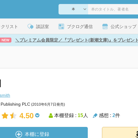
ックリスト
談話室
ブクログ通信
公式ショップ
＼プレミアム会員限定／『プレゼント(新潮文庫)』をプレゼン
NEW
l
hsmith
Publishing PLC
(2010年6月7日発売)
4.50
本棚登録 :
15
人
感想 :
2
件
本棚に登録