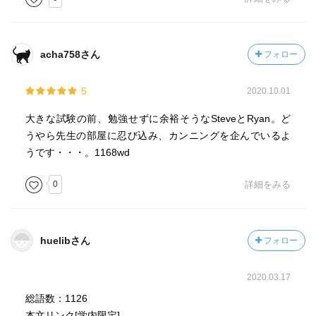
acha758さん
フォロー
5
2020.10.01
大きな試験の前、勉強せずに余裕そうなSteveとRyan。ど
うやら先生の部屋に忍び込み、カンニングを企んでいるよ
うです・・・。1168wd
0
詳細をみる
huelibさん
フォロー
2020.03.17
総語数：1126
本文リンク[学内限定]