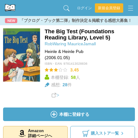
ログイン
新規会員登録
「ブクログ・ブック第二弾」制作決定＆掲載する感想大募集！
NEW
The Big Test (Foundations
Reading Library, Level 5)
RobWaring
MauriceJamall
Heinle & Heinle Pub
(2006.01.05)
ISBN・EAN:
9781413028836
3.45
本棚登録:
58
人
感想:
28
件
本棚に登録する
Amazon
購入ストア一覧
詳細ページへ