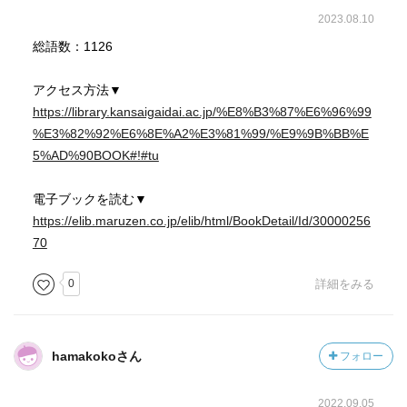
2023.08.10
総語数：1126
アクセス方法▼
https://library.kansaigaidai.ac.jp/%E8%B3%87%E6%96%99
%E3%82%92%E6%8E%A2%E3%81%99/%E9%9B%BB%E
5%AD%90BOOK#!#tu
電子ブックを読む▼
https://elib.maruzen.co.jp/elib/html/BookDetail/Id/30000256
70
0
詳細をみる
hamakokoさん
フォロー
2022.09.05