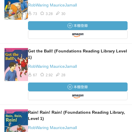
RobWaring MauriceJamall
73
3.28
30
Get the Ball! (Foundations Reading Library Level
1)
RobWaring MauriceJamall
67
2.92
28
Rain! Rain! Rain! (Foundations Reading Library,
Level 1)
RobWaring MauriceJamall