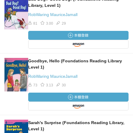
Library, Level 1)
RobWaring MauriceJamall
81
3.00
29
Goodbye, Hello (Foundations Reading Library
Level 1)
RobWaring MauriceJamall
73
3.13
30
Sarah's Surprise (Foundations Reading Library,
Level 1)