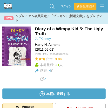
ログイン
新規会員登録
＼プレミアム会員限定／『プレゼント(新潮文庫)』をプレゼン
NEW
ト
Diary of a Wimpy Kid 5: The Ugly
Truth
JeffKinney
Harry N. Abrams
(2011.06.01)
ISBN・EAN:
9781419700354
3.86
本棚登録:
21
人
感想:
4
件
本棚に登録する
Amazon