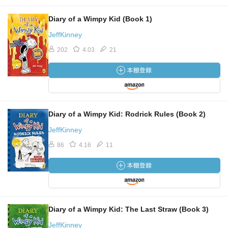
Diary of a Wimpy Kid (Book 1)
JeffKinney
202
4.03
21
Diary of a Wimpy Kid: Rodrick Rules (Book 2)
JeffKinney
86
4.16
11
Diary of a Wimpy Kid: The Last Straw (Book 3)
JeffKinney