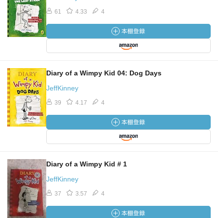
61
4.33
4
Diary of a Wimpy Kid 04: Dog Days
JeffKinney
39
4.17
4
Diary of a Wimpy Kid # 1
JeffKinney
37
3.57
4