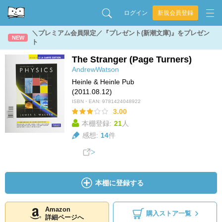
ログイン
新規会員登録
＼プレミアム会員限定／『プレゼント(新潮文庫)』をプレゼン
NEW
ト
The Stranger (Page Turners)
AndrewWatson
Heinle & Heinle Pub
(2011.08.12)
ISBN・EAN:
9781424048922
3.00
本棚登録:
21
人
感想:
14
件
本棚に登録する
Amazon
購入ストア一覧
詳細ページへ