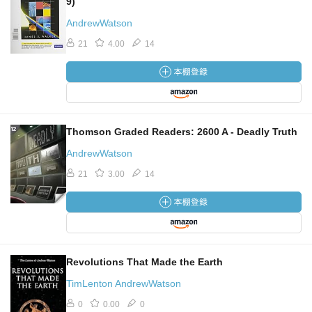
9)
AndrewWatson
21
4.00
14
Thomson Graded Readers: 2600 A - Deadly Truth
AndrewWatson
21
3.00
14
Revolutions That Made the Earth
TimLenton AndrewWatson
0
0.00
0