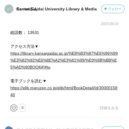
Kansai Gaidai University Library & Media Centerさん
フォロー
2023.08.10
総語数： 13531
アクセス方法▼
https://library.kansaigaidai.ac.jp/%E8%B3%87%E6%96%99
%E3%82%92%E6%8E%A2%E3%81%99/%E9%9B%BB%E
5%AD%90BOOK#!#tu
電子ブックを読む▼
https://elib.maruzen.co.jp/elib/html/BookDetail/Id/30000158
40
0
詳細をみる