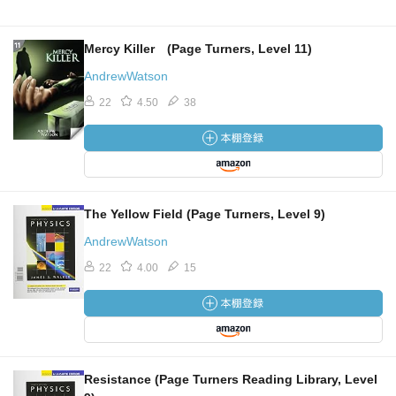
Mercy Killer (Page Turners, Level 11)
AndrewWatson
22
4.50
38
The Yellow Field (Page Turners, Level 9)
AndrewWatson
22
4.00
15
Resistance (Page Turners Reading Library, Level