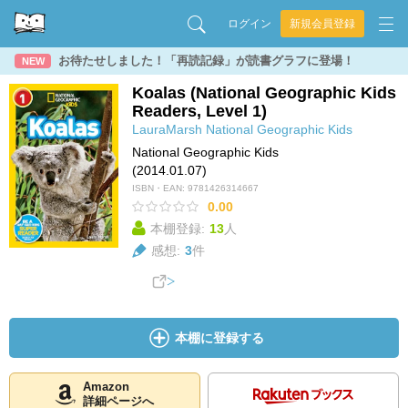
ログイン
新規会員登録
お待たせしました！「再読記録」が読書グラフに登場！
NEW
Koalas (National Geographic Kids
Readers, Level 1)
LauraMarsh
National Geographic Kids
National Geographic Kids
(2014.01.07)
ISBN・EAN:
9781426314667
0.00
本棚登録:
13
人
感想:
3
件
本棚に登録する
Amazon
詳細ページへ