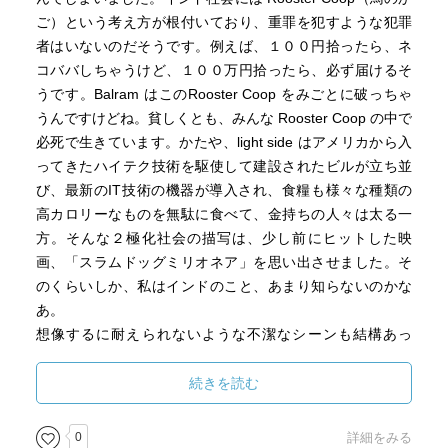
ご）という考え方が根付いており、重罪を犯すような犯罪
者はいないのだそうです。例えば、１００円拾ったら、ネ
コババしちゃうけど、１００万円拾ったら、必ず届けるそ
うです。Balram はこのRooster Coop をみごとに破っちゃ
うんですけどね。貧しくとも、みんな Rooster Coop の中で
必死で生きています。かたや、light side はアメリカから入
ってきたハイテク技術を駆使して建設されたビルが立ち並
び、最新のIT技術の機器が導入され、食糧も様々な種類の
高カロリーなものを無駄に食べて、金持ちの人々は太る一
方。そんな２極化社会の描写は、少し前にヒットした映
画、「スラムドッグミリオネア」を思い出させました。そ
のくらいしか、私はインドのこと、あまり知らないのかな
あ。
想像するに耐えられないような不潔なシーンも結構あっ
て、たまにちょっと笑えるシーンもあったけど、いずれに
しても重い内容でした。考えさせられる本です。
続きを読む
0
詳細をみる