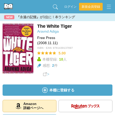
ログイン
新規会員登録
『永遠の記憶』が1位に！本ランキング
NEW
The White Tiger
Aravnd Adiga
Free Press
(2008.11.11)
ISBN・EAN:
9781439137697
5.00
本棚登録:
10
人
感想:
2
件
本棚に登録する
Amazon
詳細ページへ